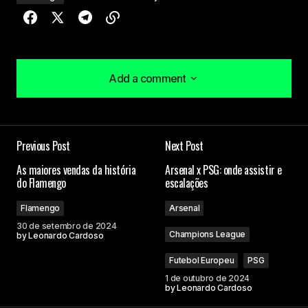
Add a comment
Add a comment
Previous Post
Next Post
O seu endereço de e-mail não será publicado.
As maiores vendas da história
Arsenal x PSG: onde assistir e
Campos obrigatórios são marcados com
*
do Flamengo
escalações
Flamengo
Arsenal
Comment
*
30 de setembro de 2024
Champions League
by
Leonardo Cardoso
Futebol Europeu
PSG
1 de outubro de 2024
by
Leonardo Cardoso
Your Name