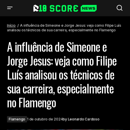
A influência de Simeone e Jorge Jesus: veja como Filipe Luís analisou os
técnicos de sua carreira, especialmente no Flamengo
Início
A influência de Simeone e Jorge Jesus: veja como Filipe Luís
analisou os técnicos de sua carreira, especialmente no Flamengo
A influência de Simeone e
Jorge Jesus: veja como Filipe
Luís analisou os técnicos de
sua carreira, especialmente
no Flamengo
Flamengo
1 de outubro de 2024
by
Leonardo Cardoso