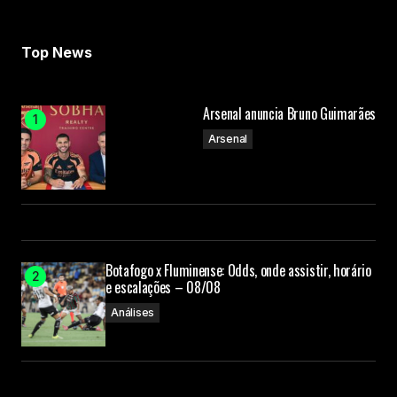
Your E-mail
Top News
Submit Comment
Arsenal anuncia Bruno Guimarães
Arsenal
Botafogo x Fluminense: Odds, onde assistir, horário
e escalações – 08/08
Análises