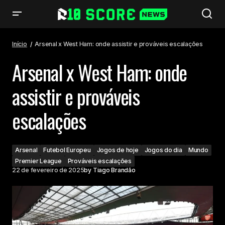
Arsenal x West Ham: onde assistir e prováveis escalações
Início
Arsenal x West Ham: onde assistir e prováveis escalações
Arsenal x West Ham: onde
assistir e prováveis
escalações
Arsenal
Futebol Europeu
Jogos de hoje
Jogos do dia
Mundo
Premier League
Prováveis escalações
22 de fevereiro de 2025
by
Tiago Brandão