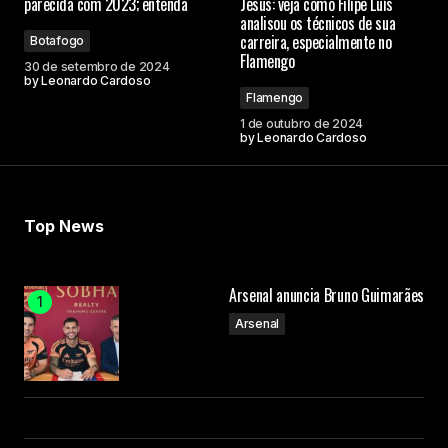
parecida com 2023; entenda
Jesus: veja como Filipe Luís
analisou os técnicos de sua
carreira, especialmente no
Botafogo
Comment
*
Flamengo
30 de setembro de 2024
by
Leonardo Cardoso
Flamengo
1 de outubro de 2024
by
Leonardo Cardoso
Your Name
Top News
Your E-mail
Arsenal anuncia Bruno Guimarães
Submit Comment
Arsenal