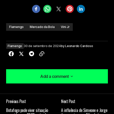
Flamengo
Mercado da Bola
Vini Jr
Flamengo
30 de setembro de 2024
by
Leonardo Cardoso
Add a comment
Add a comment
Previous Post
Next Post
O seu endereço de e-mail não será publicado.
Botafogo pode viver situação
A influência de Simeone e Jorge
Campos obrigatórios são marcados com
*