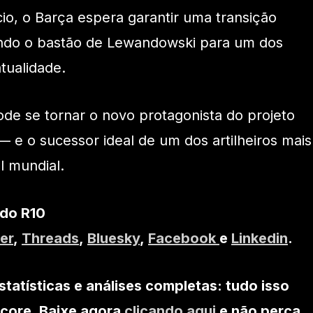
io, o Barça espera garantir uma transição
ndo o bastão de Lewandowski para um dos
tualidade.
de se tornar o novo protagonista do projeto
— e o sucessor ideal de um dos artilheiros mais
l mundial.
 do R10
er
,
Threads
,
Bluesky
,
Facebook
e
Linkedin
.
statísticas e análises completas: tudo isso
core. Baixe agora
clicando aqui
e não perca