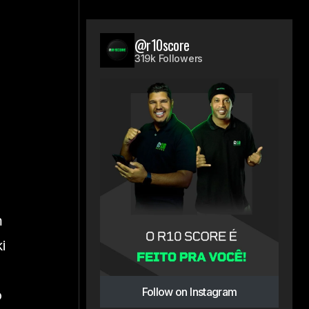
@r10score
319k Followers
m
i
Follow on Instagram
o