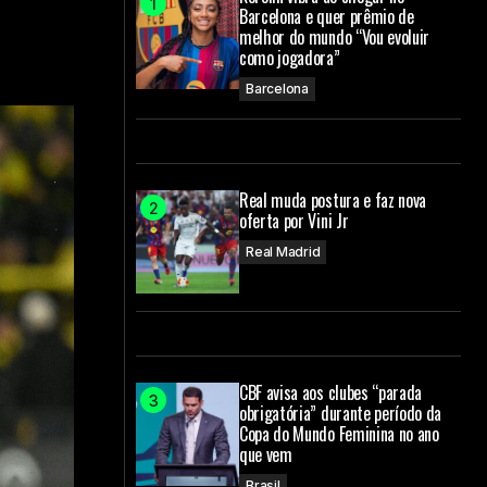
Barcelona e quer prêmio de
melhor do mundo “Vou evoluir
como jogadora”
Barcelona
Real muda postura e faz nova
oferta por Vini Jr
Real Madrid
CBF avisa aos clubes “parada
obrigatória” durante período da
Copa do Mundo Feminina no ano
que vem
Brasil