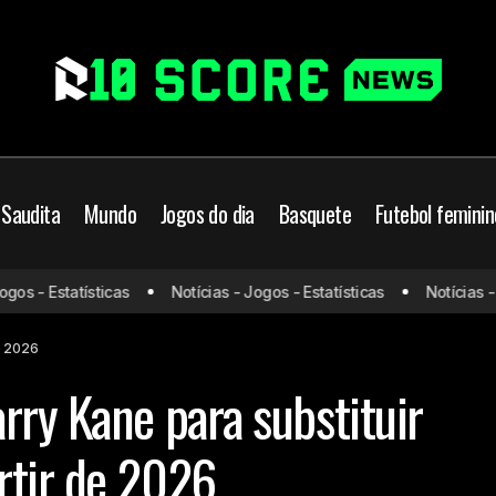
 Saudita
Mundo
Jogos do dia
Basquete
Futebol feminin
Barcelona mira Harry Kane p
de Munique
Bundesliga
Futebol Europeu
s - Estatísticas
Notícias - Jogos - Estatísticas
Notícias - Jo
Lewandowski a partir de 20
 bola
Mundo
e 2026
rry Kane para substituir
rtir de 2026