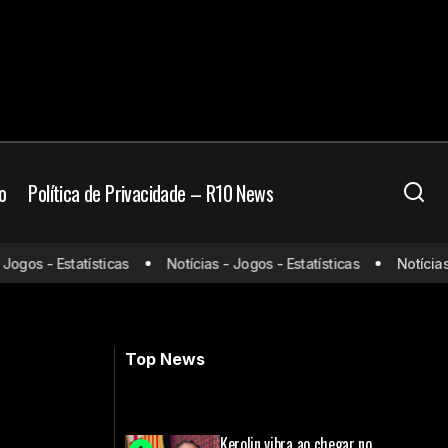
o
Política de Privacidade – R10 News
ara substituir
Cruzeiro encaminha venda de Isa Haas
gos - Estatísticas
Notícias - Jogos - Estatísticas
Notícias - 
ao América do México por cerca de R$
26
3,1 milhões
Top News
Kerolin vibra ao chegar no