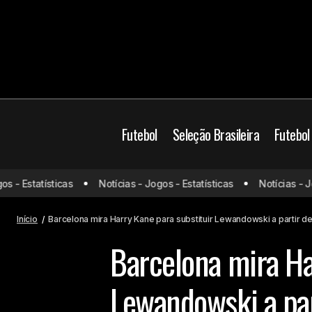
Futebol
Seleção Brasileira
Futebol
Vasco entra na reta final para fechar
Barcelona
Bayern 
- Estatísticas
Notícias - Jogos - Estatísticas
Notícias - Jogo
acordo de venda do potencial
La Liga
Mercado da
construtivo de São Januário
Início
Barcelona mira Harry Kane para substituir Lewandowski a partir d
Barcelona mira Ha
Lewandowski a pa