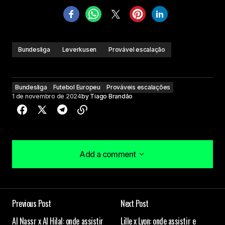
Bundesliga
Leverkusen
Provável escalação
Bundesliga
Futebol Europeu
Prováveis escalações
1 de novembro de 2024
by
Tiago Brandão
Add a comment
Add a comment
Previous Post
Next Post
O seu endereço de e-mail não será publicado.
Al Nassr x Al Hilal: onde assistir
Lille x Lyon: onde assistir e
Campos obrigatórios são marcados com
*