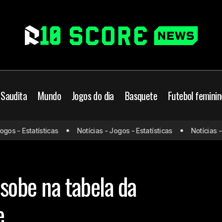
 Saudita
Mundo
Jogos do dia
Basquete
Futebol feminin
s - Estatísticas
Notícias - Jogos - Estatísticas
Notícias - Jo
Bayer massacra e sobe na tabela da Champions L
mpions League
sobe na tabela da
e