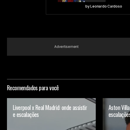
by
Leonardo Cardoso
Your Name
Submit Comment
Advertisement
Recomendados para você
Liverpool x Real Madrid: onde assistir
Aston Villa
e escalações
escalaçõe