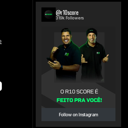
@r10score
319k Followers
e
0
Follow on Instagram
s