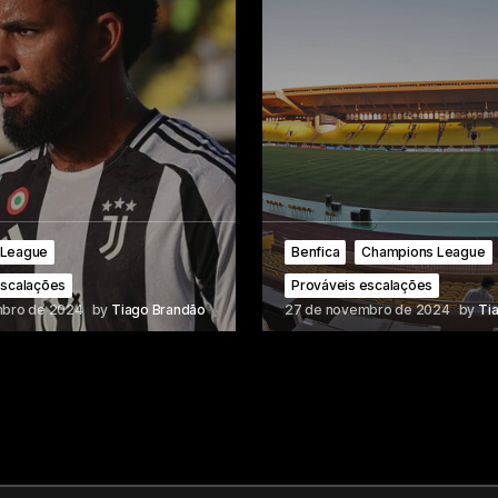
 League
Benfica
Champions League
escalações
Prováveis escalações
mbro de 2024
by
Tiago Brandão
27 de novembro de 2024
by
Ti