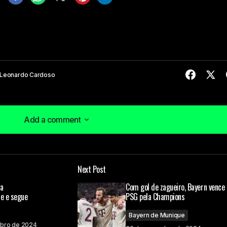
Leonardo Cardoso
Add a comment
Add a comment
Next Post
á publicado.
Campos obrigatórios são marcados com
*
ca
Com gol de zagueiro, Bayern vence 
ce e segue
PSG pela Champions
Bayern de Munique
bro de 2024