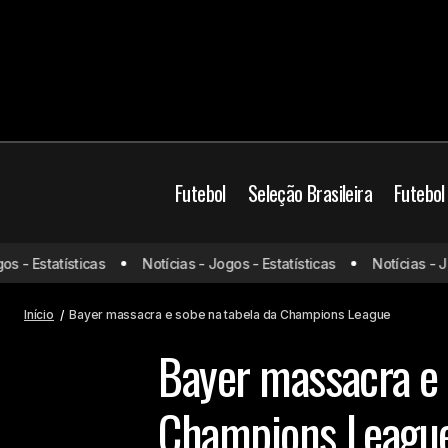
Futebol
Seleção Brasileira
Futebol
Lewandowski chega a marca
- Estatísticas
Notícias - Jogos - Estatísticas
Notícias - Jogo
importante, Barcelona vence e segue
Cha
bem na temporada
Início
Bayer massacra e sobe na tabela da Champions League
Bayer massacra e 
Champions Leagu