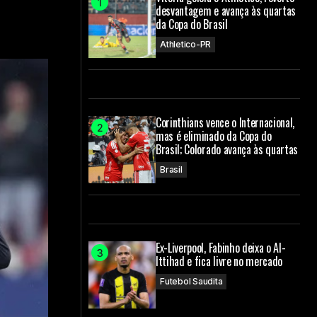
desvantagem e avança às quartas
da Copa do Brasil
Athletico-PR
Corinthians vence o Internacional,
mas é eliminado da Copa do
Brasil; Colorado avança às quartas
Brasil
Ex-Liverpool, Fabinho deixa o Al-
Ittihad e fica livre no mercado
Futebol Saudita