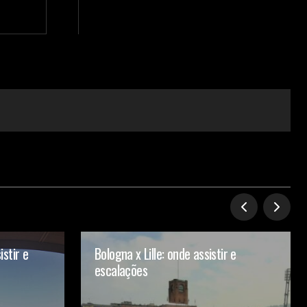
stir e
Bologna x Lille: onde assistir e
escalações