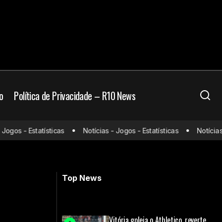
o
Política de Privacidade – R10 News
gos - Estatísticas
Notícias - Jogos - Estatísticas
Notícias - 
eague
Com gol de zagueiro, Bayern vence o
PSG pela Champions
Top News
Vitória goleia o Athletico, reverte