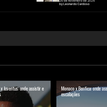
26 de novembro de 2024
by
Leonardo Cardoso
Your E-mail
 x Juventus: onde assistir e
Monaco x Benfica: onde assi
s
escalações