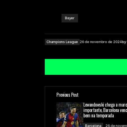
Bayer
Champions League
26 de novembro de 2024
by
Previous Post
O seu endereço de e-mail não ser
Lewandowski chega a mar
importante, Barcelona ven
bem na temporada
Comment
*
Barcelona
26 de novem