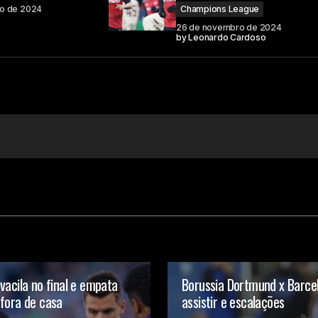
o de 2024
Champions League
26 de novembro de 2024
by
Leonardo Cardoso
Your E-mail
vacila no final e empata
Borussia Dortmund x Barce
fora de casa
assistir e escalações