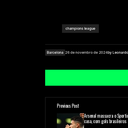
champions league
Barcelona
26 de novembro de 2024
by
Leonard
Previous Post
O seu endereço de e-mail não ser
Arsenal massacra o Sporti
casa, com gols brasileiros