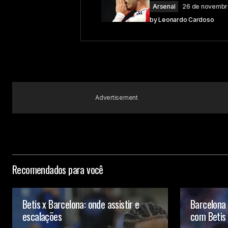
Comment
*
Arsenal
26 de novembr
by
Leonardo Cardoso
Your Name
Advertisement
Submit Comment
Recomendados para você
Betis x Barcelona: onde assistir e
Barcelona 
escalações
com Betis 