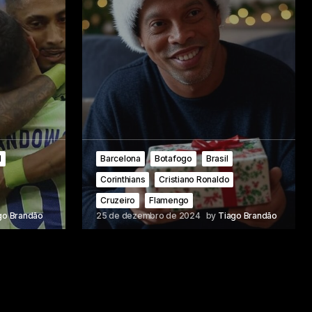
d
Barcelona
Botafogo
Brasil
Corinthians
Cristiano Ronaldo
Cruzeiro
Flamengo
go Brandão
25 de dezembro de 2024
by
Tiago Brandão