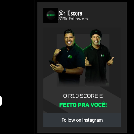
@r10score
319k Followers
0
0
Follow on Instagram