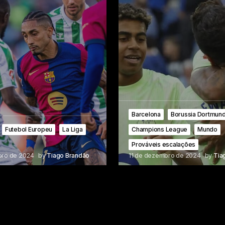
Barcelona
Borussia Dortmun
Futebol Europeu
La Liga
Champions League
Mundo
Prováveis escalações
bro de 2024
by
Tiago Brandão
11 de dezembro de 2024
by
Tia