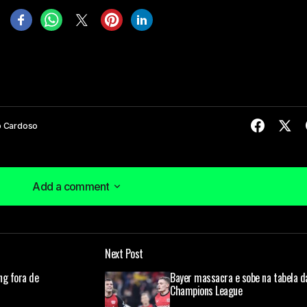
o Cardoso
Add a comment
Add a comment
Next Post
á publicado.
Campos obrigatórios são marcados com
*
ng fora de
Bayer massacra e sobe na tabela d
Champions League