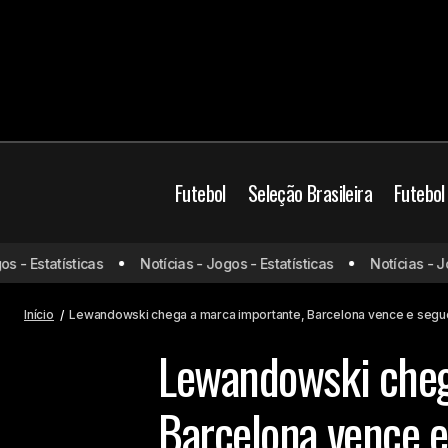
Futebol
Seleção Brasileira
Futebol
 Estatísticas
Notícias - Jogos - Estatísticas
Notícias - Jogos
Arsenal massacra o Sporting fora de
Lewan
Barcelona
casa, com gols brasileiros
Início
Lewandowski chega a marca importante, Barcelona vence e seg
Lewandowski cheg
Barcelona vence 