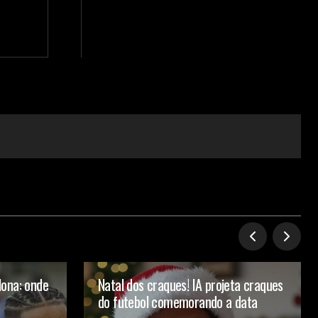
lona: onde
Natal dos craques! IA projeta craques
do futebol comemorando a data