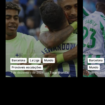
Barcelona
La Liga
Mundo
Barcelona
Prováveis escalações
Mundo
7 de dezembro de 2024
by
Tiago Brandão
7 de dezem