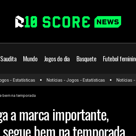
 Saudita
Mundo
Jogos do dia
Basquete
Futebol feminin
 - Estatísticas
Notícias - Jogos - Estatísticas
Notícias - Jog
dowski chega a marca importante, Barcelona vence e segue b
ue bem na temporada
a a marca importante,
e segue bem na temporada