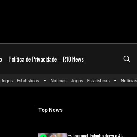
o
Política de Privacidade – R10 News
os - Estatísticas
Notícias - Jogos - Estatísticas
Notícias - J
em na temporada
Bayer massacra e sobe na tabela da
Champions League
Top News
Ex-Liverpool, Fabinho deixa o Al-