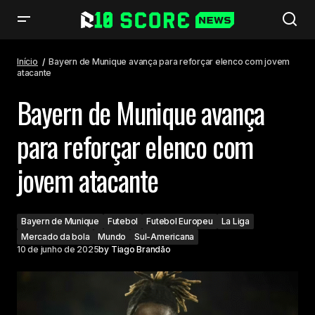
Bayern de Munique avança para reforçar elenco com jovem atacante
Início
Bayern de Munique avança para reforçar elenco com jovem
atacante
Bayern de Munique avança
para reforçar elenco com
jovem atacante
Bayern de Munique
Futebol
Futebol Europeu
La Liga
Mercado da bola
Mundo
Sul-Americana
10 de junho de 2025
by
Tiago Brandão