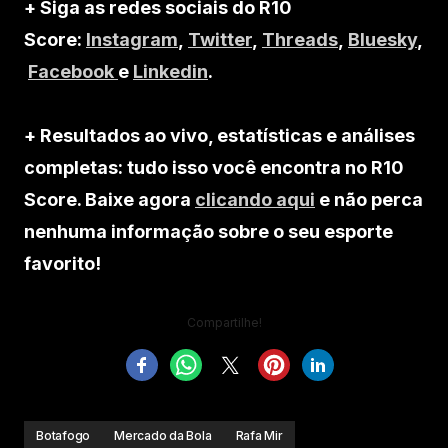
+ Siga as redes sociais do R10
Score:
Instagram
,
Twitter
,
Threads
,
Bluesky
,
Facebook
e
Linkedin
.
+ Resultados ao vivo, estatísticas e análises
completas: tudo isso você encontra no R10
Score. Baixe agora
clicando aqui
e não perca
nenhuma informação sobre o seu esporte
favorito!
Compartilhe!
Botafogo
Mercado da Bola
Rafa Mir