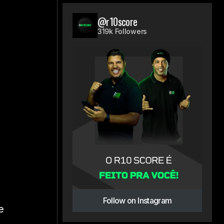
o
@r10score
319k Followers
Follow on Instagram
e