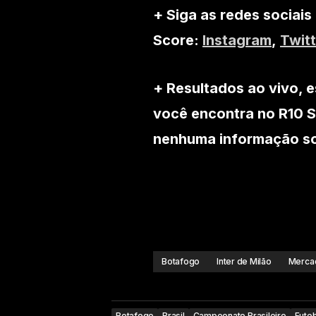
+ Siga as redes sociais
Score:
Instagram
,
Twitt
+ Resultados ao vivo, e
você encontra no R10 S
nenhuma informação sob
Botafogo
Inter de Milão
Mercad
Botafogo
Brasil
Campeonato Brasileiro
Futeb