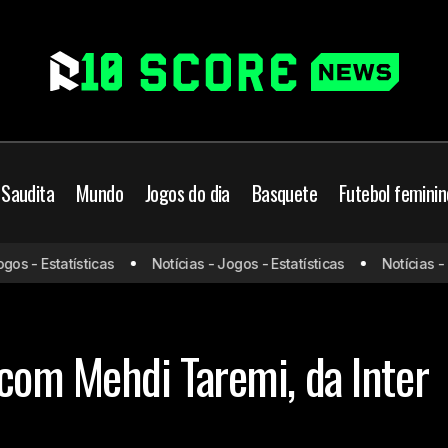
 Saudita
Mundo
Jogos do dia
Basquete
Futebol feminin
Botafogo negocia com
ampeonato Brasileiro
Futebol Brasileiro
 - Estatísticas
Notícias - Jogos - Estatísticas
Notícias - Jog
Inter de Milão
ado da bola
com Mehdi Taremi, da Inter