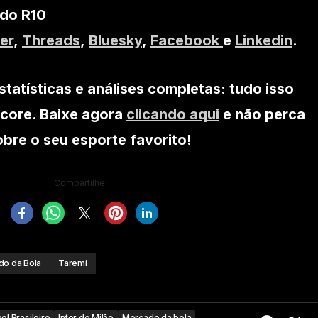
 do R10
er
,
Threads
,
Bluesky
,
Facebook
e
Linkedin
.
statísticas e análises completas: tudo isso
core. Baixe agora
clicando aqui
e não perca
re o seu esporte favorito!
Compartilhe!
o da Bola
Taremi
ol Brasileiro
Inter de Milão
Mercado da bola