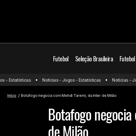
Futebol
Seleção Brasileira
Futebol
Botafogo
Brasil
C
 Estatísticas
Notícias - Jogos - Estatísticas
Notícias - Jogos
Flamengo mira contratação de Samuel
Lino, do Atlético de Madrid
Inter de Milão
Merc
Início
Botafogo negocia com Mehdi Taremi, da Inter de Milão
Botafogo negocia 
de Milão