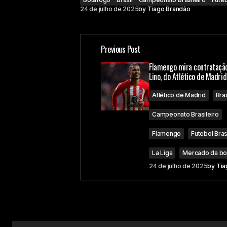
24 de julho de 2025
by
Tiago Brandão
Previous Post
Flamengo mira contrataçã
Lino, do Atlético de Madrid
Atlético de Madrid
Bras
Campeonato Brasileiro
Flamengo
Futebol Bras
La Liga
Mercado da bo
24 de julho de 2025
by
Tia