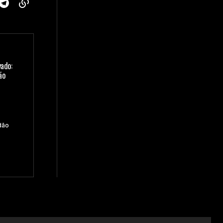
vado:
ão
dão