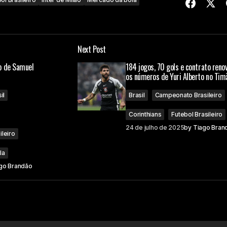
Next Post
o de Samuel
184 jogos, 70 gols e contrato reno
os números de Yuri Alberto no Tim
il
Brasil
Campeonato Brasileiro
Corinthians
Futebol Brasileiro
24 de julho de 2025
by
Tiago Bran
ileiro
la
go Brandão