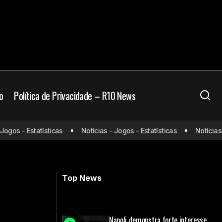
o
Política de Privacidade – R10 News
 Mehdi Taremi, da
184 jogos, 70 gols e contrato
os - Estatísticas
Notícias - Jogos - Estatísticas
Notícias - J
renovado: os números de Yuri Alberto
no Timão
Top News
Napoli demonstra forte interesse