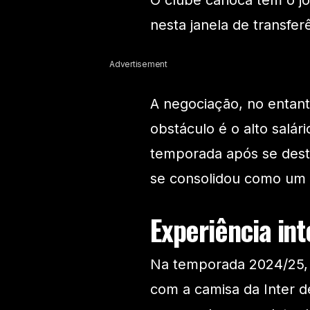
O clube carioca tem o j
nesta janela de transfer
Advertisement
A negociação, no entant
obstáculo é o alto salár
temporada após se dest
se consolidou como um d
Experiência in
Na temporada 2024/25, Ta
com a camisa da Inter 