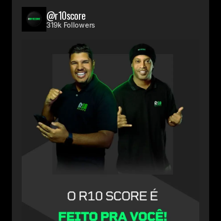
@r10score
319k Followers