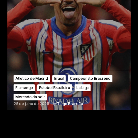
Atlético de Madrid
Brasil
Campeonato Brasileiro
Flamengo
Futebol Brasileiro
La Liga
Mercado da bola
25 de julho de 2025
by
Tiago Brandão