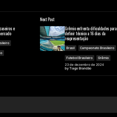
Next Post
caseiros e
Grêmio enfrenta dificuldades para
mercado
definir técnico a 16 dias da
reapresentação
ileiro
Brasil
Campeonato Brasileiro
co
Futebol Brasileiro
Grêmio
23 de dezembro de 2024
by
Tiago Brandão