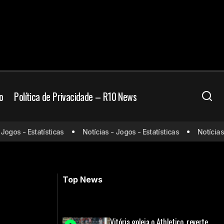
o
Política de Privacidade – R10 News
e Adryelson após
Grêmio enfrenta dificuldades para
os - Estatísticas
Notícias - Jogos - Estatísticas
Notícias - J
definir técnico a 16 dias da
reapresentação
Top News
Vitória goleia o Athletico, reverte