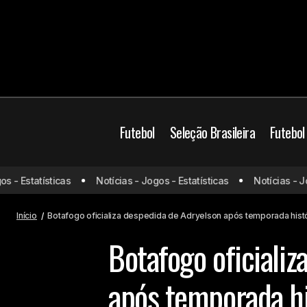
Futebol
Seleção Brasileira
Futebol
Botafogo
Brasil
C
 Estatísticas
Notícias - Jogos - Estatísticas
Notícias - Jogos
Vasco aposta em reforços caseiros e
avalia movimentações no mercado
Futebol Brasileiro
M
Início
Botafogo oficializa despedida de Adryelson após temporada hist
Botafogo oficializ
após temporada hi