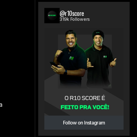
@r10score
319k Followers
a
Follow on Instagram