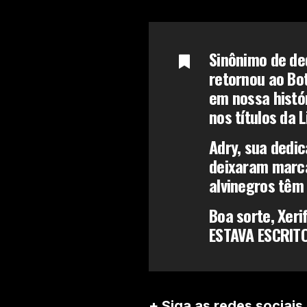
Sinônimo de de
retornou ao Bo
em nossa histó
nos títulos da 
Adry, sua ded
deixaram marca
alvinegros têm
Boa sorte, Xeri
ESTAVA ESCRITO
+ Siga as redes sociais