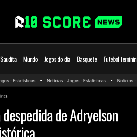
 Saudita
Mundo
Jogos do dia
Basquete
Futebol feminin
Botafogo oficializa despedida d
ampeonato Brasileiro
 - Estatísticas
Notícias - Jogos - Estatísticas
Notícias - Jog
temporada histórica
ercado da bola
órica
a despedida de Adryelson
stórica