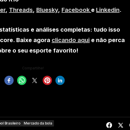
er
,
Threads
,
Bluesky
,
Facebook
e
Linkedin
.
statísticas e análises completas: tudo isso
core. Baixe agora
clicando aqui
e não perca
re o seu esporte favorito!
Compartilhe!
ol Brasileiro
Mercado da bola