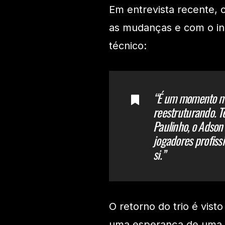
Em entrevista recente, 
as mudanças e com o iní
técnico:
“É um momento mui
reestruturando. Te
Paulinho, o Adson
jogadores profiss
si.”
O retorno do trio é vis
uma esperança de uma t