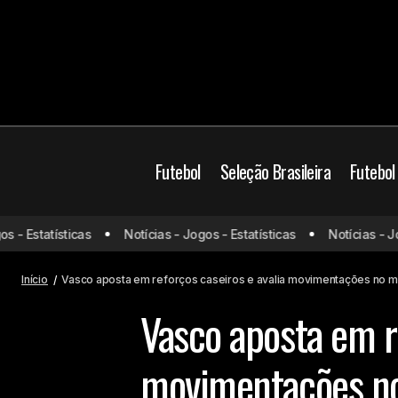
Futebol
Seleção Brasileira
Futebol
Brasil
Campeonato B
- Estatísticas
Notícias - Jogos - Estatísticas
Notícias - Jogo
São Paulo e Santos avançam em
negociação por Giuliano Galoppo
Futebol Brasileiro
V
Início
Vasco aposta em reforços caseiros e avalia movimentações no 
Vasco aposta em re
movimentações n