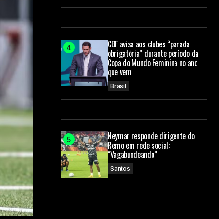
CBF avisa aos clubes “parada
obrigatória” durante período da
Copa do Mundo Feminina no ano
que vem
Brasil
Neymar responde dirigente do
Remo em rede social:
“Vagabundeando”
Santos