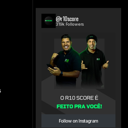
@r10score
319k Followers
s
Follow on Instagram