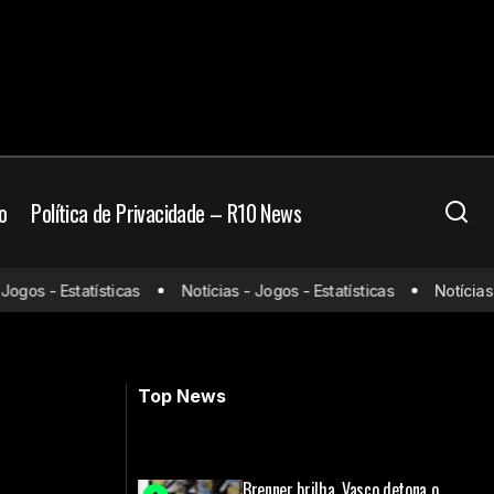
o
Política de Privacidade – R10 News
lia
os - Estatísticas
Notícias - Jogos - Estatísticas
Notícias - J
Botafogo oficializa despedida de
Adryelson após temporada histórica
Top News
Brenner brilha, Vasco detona o