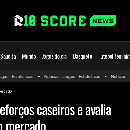
 Saudita
Mundo
Jogos do dia
Basquete
Futebol feminin
Vasco aposta em reforços caseiros e ava
rasileiro
s - Estatísticas
Notícias - Jogos - Estatísticas
Notícias - Jog
movimentações no mercado
asco
mercado
forços caseiros e avalia
o mercado