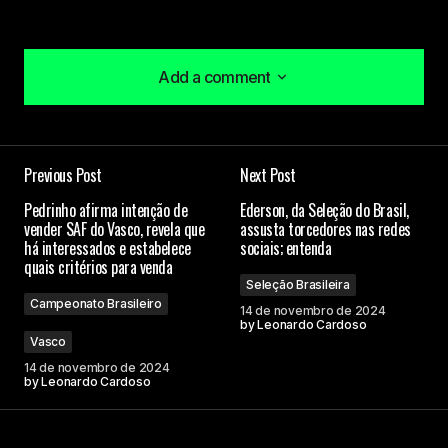
Add a comment
Add a comment
Previous Post
Next Post
O seu endereço de e-mail não será publicado.
Pedrinho afirma intenção de
Ederson, da Seleção do Brasil,
Campos obrigatórios são marcados com
*
vender SAF do Vasco, revela que
assusta torcedores nas redes
há interessados e estabelece
sociais; entenda
quais critérios para venda
Comment
*
Seleção Brasileira
Campeonato Brasileiro
14 de novembro de 2024
by
Leonardo Cardoso
Vasco
14 de novembro de 2024
by
Leonardo Cardoso
Your Name