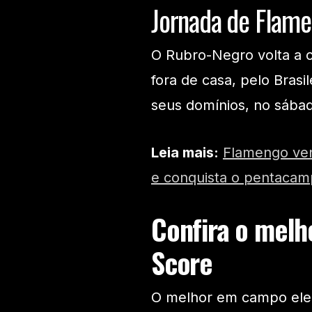
Jornada de Flame
O Rubro-Negro volta a 
fora de casa, pelo Brasil
seus domínios, no sábad
Leia mais:
Flamengo ven
e conquista o pentacam
Confira o melho
Score
O melhor em campo eleit