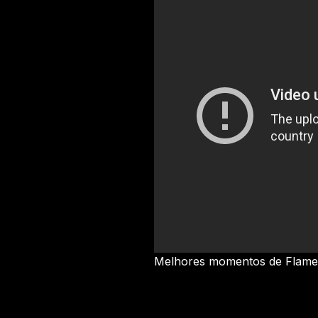
Melhores momentos de Flame