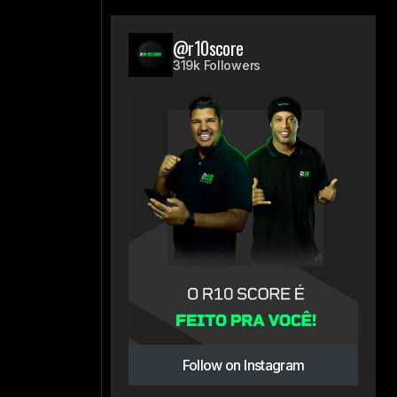
@r10score
319k Followers
Follow on Instagram