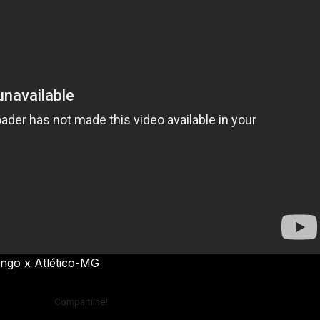
ngo x Atlético-MG
Compartilhe!