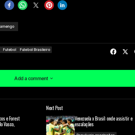
lamengo
Futebol
Futebol Brasileiro
Add a comment
Add a comment
Next Post
á publicado.
Campos obrigatórios são marcados com
*
cos e Forest
Venezuela x Brasil: onde assistir e
do Vasco,
escalações