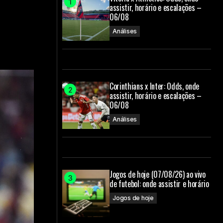
assistir, horário e escalações –
06/08
Análises
Corinthians x Inter: Odds, onde
assistir, horário e escalações –
06/08
Análises
Jogos de hoje (07/08/26) ao vivo
de futebol: onde assistir e horário
Jogos de hoje