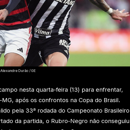
: Alexandre Durão / GE
mpo nesta quarta-feira (13) para enfrentar,
o-MG, após os confrontos na Copa do Brasil.
álido pela 33ª rodada do Campeonato Brasileiro
rtado da partida, o Rubro-Negro não conseguiu