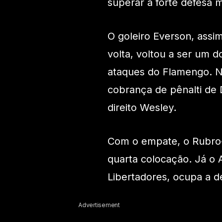
superar a forte defesa 
O goleiro Everson, assim
volta, voltou a ser um 
ataques do Flamengo. N
cobrança de pênalti de D
direito Wesley.
Com o empate, o Rubro
quarta colocação. Já o A
Libertadores, ocupa a 
Advertisement