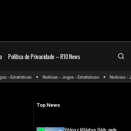
o
Política de Privacidade – R10 News
 Atlético
- Estatísticas
Notícias - Jogos - Estatísticas
Notícias - Jogo
Venezuela x Brasil: onde assistir e
ã
escalações
Top News
Vitória x Athletico: Odds, onde