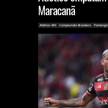
Maracanã
Atlético-MG
Campeonato Brasileiro
Flamengo