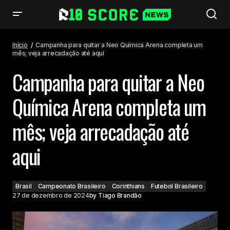
Campanha para quitar a Neo Química Arena completa um mês; veja
arrecadação até aqui
Início
Campanha para quitar a Neo Química Arena completa um
mês; veja arrecadação até aqui
Campanha para quitar a Neo
Química Arena completa um
mês; veja arrecadação até
aqui
Brasil
Campeonato Brasileiro
Corinthians
Futebol Brasileiro
27 de dezembro de 2024
by
Tiago Brandão