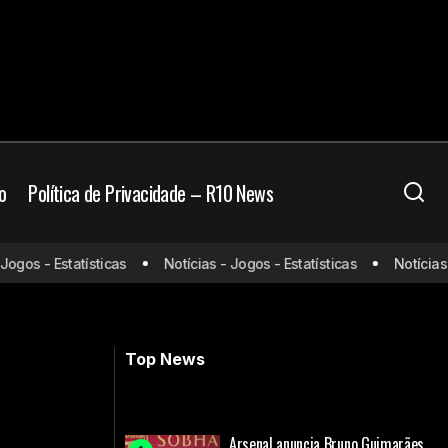
o
Política de Privacidade – R10 News
gos - Estatísticas
Notícias - Jogos - Estatísticas
Notícias - 
o Bulls
Jogos da Copa do Mundo (17/06/26)
ao vivo: onde assistir e horário
Top News
Arsenal anuncia Bruno Guimarães