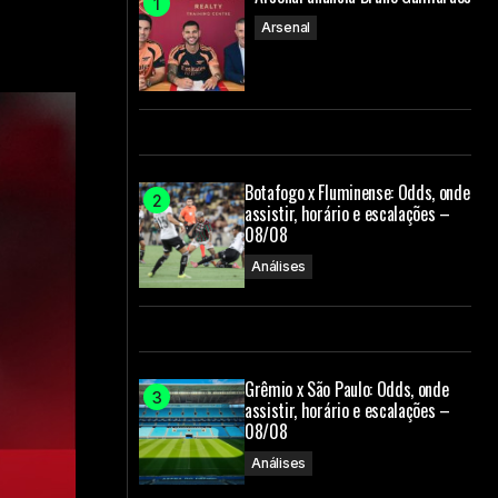
Arsenal
Botafogo x Fluminense: Odds, onde
assistir, horário e escalações –
08/08
Análises
Grêmio x São Paulo: Odds, onde
assistir, horário e escalações –
08/08
Análises