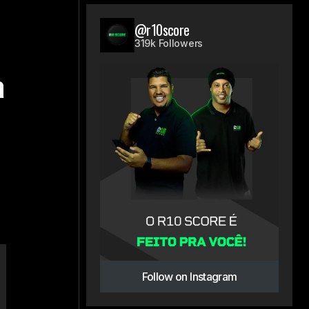
@r10score
319k Followers
a
Follow on Instagram