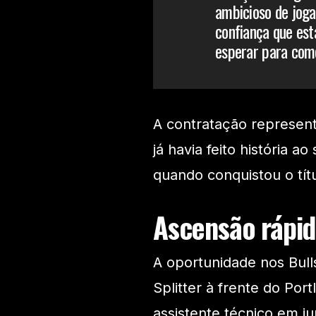
ambicioso de joga
confiança que es
esperar para com
A contratação represent
já havia feito história 
quando conquistou o tít
Ascensão rápid
A oportunidade nos Bul
Splitter à frente do Por
assistente técnico em j