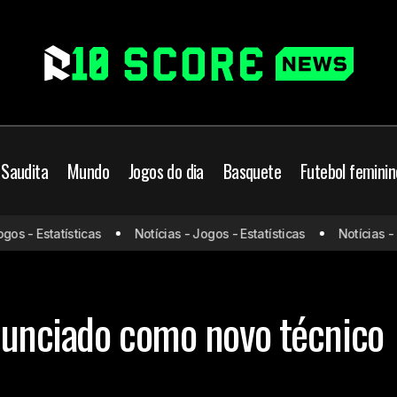
 Saudita
Mundo
Jogos do dia
Basquete
Futebol feminin
s - Estatísticas
Notícias - Jogos - Estatísticas
Notícias - Jo
Tiago Splitter é anunciado como novo técnico do Chicag
ete
NBA
anunciado como novo técnico