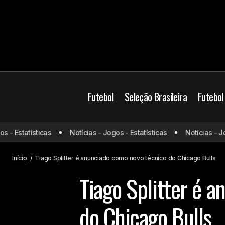
Futebol
Seleção Brasileira
Futebol
- Estatísticas
Notícias - Jogos - Estatísticas
Notícias - Jogo
Iraque x Noruega: Odds, onde assistir,
Basqu
horário e escalações – 16/06
Início
Tiago Splitter é anunciado como novo técnico do Chicago Bulls
Tiago Splitter é 
do Chicago Bulls