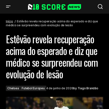
Estêvão revela recuperação acima do esperado e diz que médico se
surpreendeu com evolução de lesão
Início
Estêvão revela recuperação acima do esperado e diz que
médico se surpreendeu com evolução de lesão
Estêvão revela recuperação
acima do esperado e diz que
médico se surpreendeu com
evolução de lesão
Chelsea
Futebol Europeu
4 de junho de 2026
by
Tiago Brandão