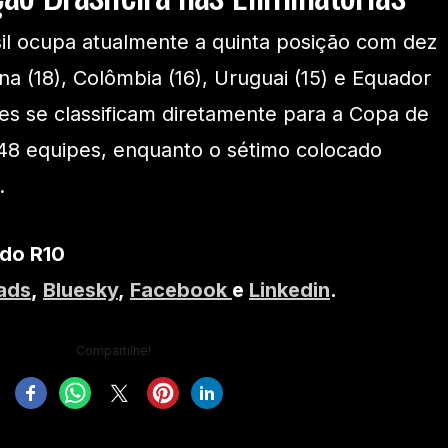
asil ocupa atualmente a quinta posição com dez
na (18), Colômbia (16), Uruguai (15) e Equador
ões se classificam diretamente para a Copa de
48 equipes, enquanto o sétimo colocado
.
 do R10
ads
,
Bluesky
,
Facebook
e
Linkedin
.
Compartilhe!