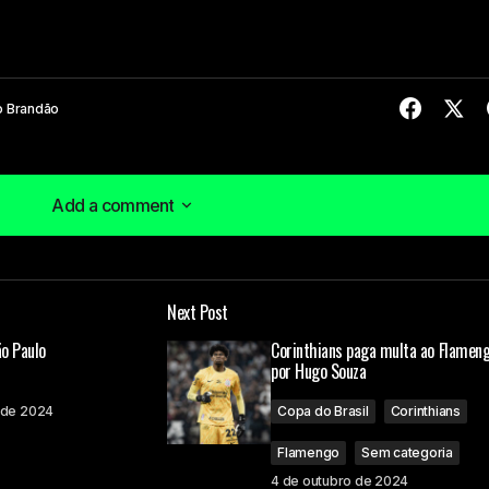
o Brandão
Add a comment
Add a comment
Next Post
á publicado.
Campos obrigatórios são marcados com
*
ão Paulo
Corinthians paga multa ao Flamen
por Hugo Souza
 de 2024
Copa do Brasil
Corinthians
Flamengo
Sem categoria
4 de outubro de 2024