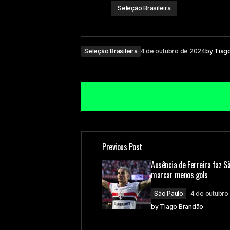
Seleção Brasileira
Seleção Brasileira
4 de outubro de 2024
by
Tiag
Previous Post
O seu endereço de e-mail não ser
Ausência de Ferreira faz S
marcar menos gols
Comment
*
São Paulo
4 de outubro
by
Tiago Brandão