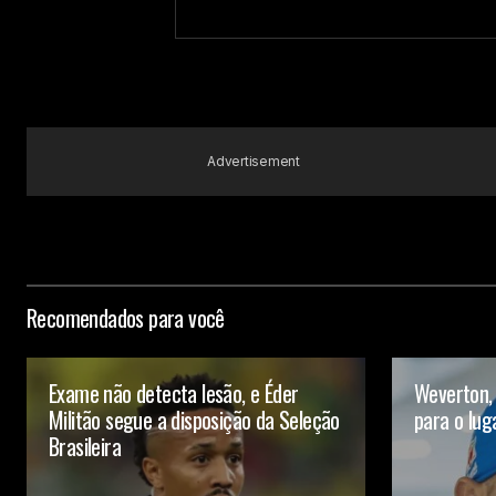
Your Name
Submit Comment
Advertisement
Recomendados para você
Exame não detecta lesão, e Éder
Weverton,
Militão segue a disposição da Seleção
para o lug
Brasileira