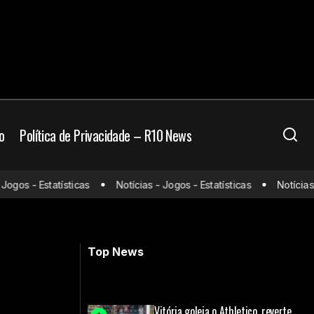
o
Política de Privacidade – R10 News
gos - Estatísticas
Notícias - Jogos - Estatísticas
Notícias - 
Corinthians paga multa ao Flamengo
por Hugo Souza
Top News
Vitória goleia o Athletico, reverte