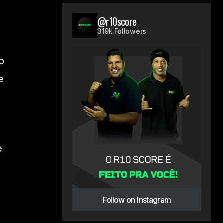
@r10score
319k Followers
o
e
e
Follow on Instagram