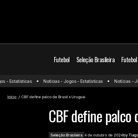
Futebol
Seleção Brasileira
Futebol
- Estatísticas
Notícias - Jogos - Estatísticas
Notícias - Jogo
Ausência de Ferreira faz São Paulo
marcar menos gols
Início
CBF define palco de Brasil x Uruguai
CBF define palco d
Seleção Brasileira
4 de outubro de 2024
by
Tiag