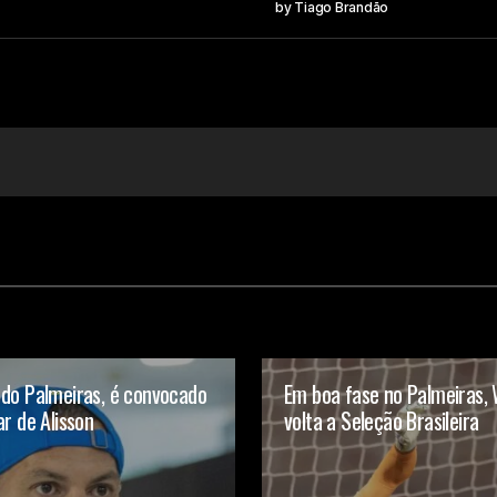
by
Tiago Brandão
Your E-mail
 do Palmeiras, é convocado
Em boa fase no Palmeiras,
ar de Alisson
volta a Seleção Brasileira