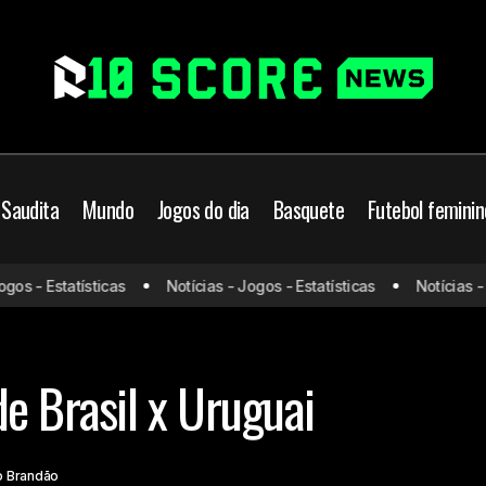
 Saudita
Mundo
Jogos do dia
Basquete
Futebol feminin
s - Estatísticas
Notícias - Jogos - Estatísticas
Notícias - Jo
CBF define palco de Brasil x Uruguai
Seleção Brasileira
e Brasil x Uruguai
o Brandão