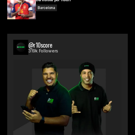
Barcelona
@r10score
319k Followers