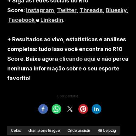
+ Siga as redes sociais do R10
Score:
Instagram
,
Twitter
,
Threads
,
Bluesky
,
Facebook
e
Linkedin
.
+ Resultados ao vivo, estatísticas e análises
completas: tudo isso você encontra no R10
Score. Baixe agora
clicando aqui
e não perca
nenhuma informação sobre o seu esporte
favorito!
Compartilhe!
Celtic
champions league
Onde assistir
RB Leipzig