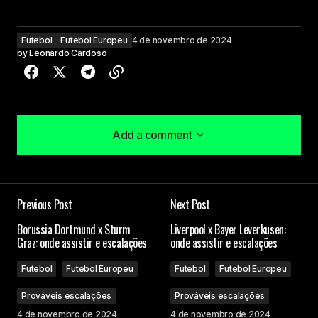
Futebol
Futebol Europeu
4 de novembro de 2024
by
Leonardo Cardoso
Add a comment
Add a comment
Previous Post
Next Post
O seu endereço de e-mail não será publicado.
Borussia Dortmund x Sturm
Liverpool x Bayer Leverkusen:
Campos obrigatórios são marcados com
*
Graz: onde assistir e escalações
onde assistir e escalações
Futebol
Futebol Europeu
Futebol
Futebol Europeu
Comment
*
Prováveis escalações
Prováveis escalações
4 de novembro de 2024
4 de novembro de 2024