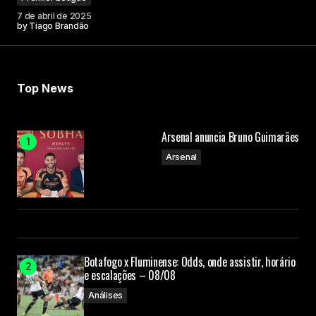
7 de abril de 2025
by
Tiago Brandão
Top News
Arsenal anuncia Bruno Guimarães
Arsenal
Botafogo x Fluminense: Odds, onde assistir, horário
e escalações – 08/08
Análises