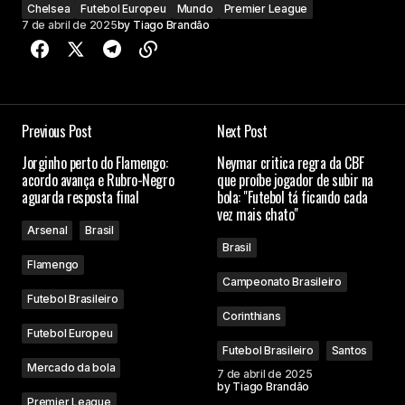
Chelsea
Futebol Europeu
Mundo
Premier League
7 de abril de 2025
by
Tiago Brandão
Previous Post
Next Post
Jorginho perto do Flamengo:
Neymar critica regra da CBF
acordo avança e Rubro-Negro
que proíbe jogador de subir na
aguarda resposta final
bola: "Futebol tá ficando cada
vez mais chato"
Arsenal
Brasil
Brasil
Flamengo
Campeonato Brasileiro
Futebol Brasileiro
Corinthians
Futebol Europeu
Futebol Brasileiro
Santos
Mercado da bola
7 de abril de 2025
by
Tiago Brandão
Premier League