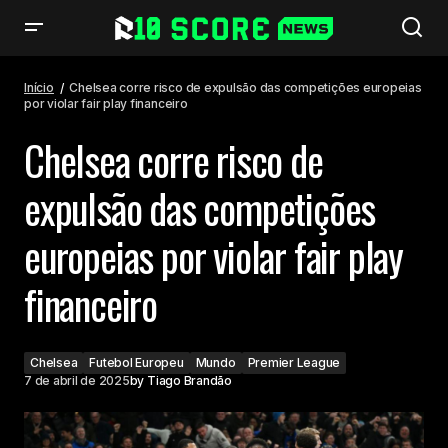
Chelsea corre risco de expulsão das competições europeias por violar
fair play financeiro
Início
Chelsea corre risco de expulsão das competições europeias
por violar fair play financeiro
Chelsea corre risco de
expulsão das competições
europeias por violar fair play
financeiro
Chelsea
Futebol Europeu
Mundo
Premier League
7 de abril de 2025
by
Tiago Brandão