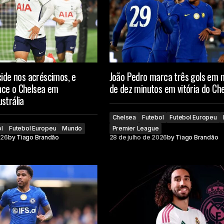
cide nos acréscimos, e
João Pedro marca três gols em
ce o Chelsea em
de dez minutos em vitória do Ch
strália
Chelsea
Futebol
Futebol Europeu
l
Futebol Europeu
Mundo
Premier League
026
by
Tiago Brandão
28 de julho de 2026
by
Tiago Brandão