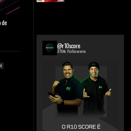
o de
@r10score
319k Followers
id