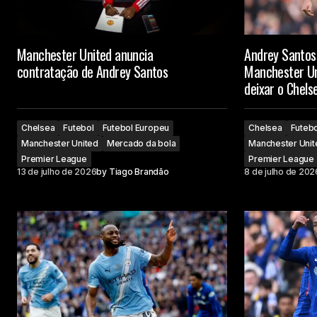
Manchester United anuncia
Andrey Santos
contratação de Andrey Santos
Manchester Un
deixar o Chels
Chelsea
Futebol
Futebol Europeu
Chelsea
Futebo
Manchester United
Mercado da bola
Manchester Unit
Premier League
Premier League
13 de julho de 2026
by
Tiago Brandão
8 de julho de 202