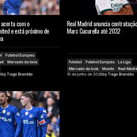
 acerta com o
Real Madrid anuncia contrataçã
ited e está próximo de
Marc Cucurella até 2032
ea
l
Futebol Europeu
ed
Mercado da bola
Futebol
Futebol Europeu
La Liga
Mercado da bola
Mundo
Real Madr
6
by
Tiago Brandão
15 de junho de 2026
by
Tiago Brandão