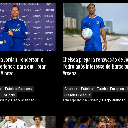
ia Jordan Henderson e
Chelsea prepara renovação de J
riência para equilibrar
Pedro após interesse de Barcelo
 Alonso
Arsenal
l
Futebol Europeu
Chelsea
Futebol
Futebol Europeu
a
Mundo
Premier League
026
by
Tiago Brandão
1 de agosto de 2026
by
Tiago Brandão