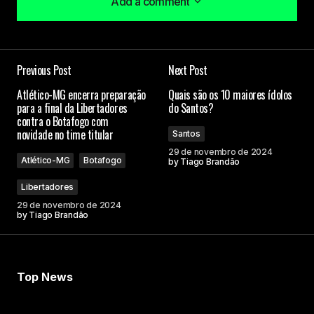
Add a comment
Add a comment
Previous Post
Next Post
O seu endereço de e-mail não será publicado.
Atlético-MG encerra preparação
Quais são os 10 maiores ídolos
Campos obrigatórios são marcados com
*
para a final da Libertadores
do Santos?
contra o Botafogo com
novidade no time titular
Santos
Comment
*
29 de novembro de 2024
Atlético-MG
Botafogo
by
Tiago Brandão
Libertadores
29 de novembro de 2024
by
Tiago Brandão
Your Name
Your E-mail
Top News