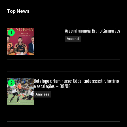
Your Name
Top News
Your E-mail
Arsenal anuncia Bruno Guimarães
Arsenal
Submit Comment
Botafogo x Fluminense: Odds, onde assistir, horário
e escalações – 08/08
Análises