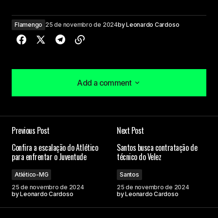
Flamengo
25 de novembro de 2024
by
Leonardo Cardoso
Add a comment
Add a comment
Previous Post
Next Post
O seu endereço de e-mail não será publicado.
Confira a escalação do Atlético
Santos busca contratação de
Campos obrigatórios são marcados com
*
para enfrentar o Juventude
técnico do Velez
Atlético-MG
Santos
Comment
*
25 de novembro de 2024
25 de novembro de 2024
by
Leonardo Cardoso
by
Leonardo Cardoso