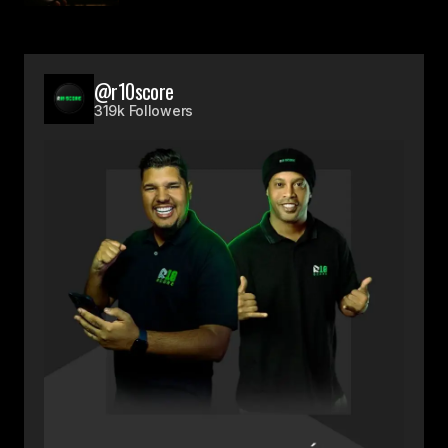
@r10score
319k Followers