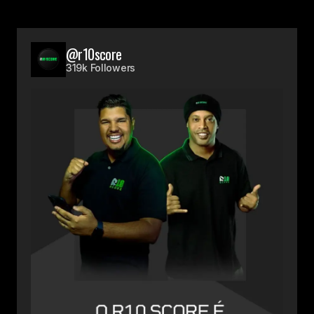
@r10score
319k Followers