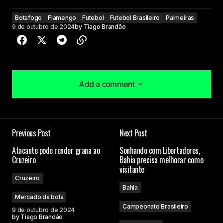
Botafogo
Flamengo
Futebol
Futebol Brasileiro
Palmeiras
9 de outubro de 2024
by
Tiago Brandão
Add a comment
Add a comment
Previous Post
Next Post
O seu endereço de e-mail não será publicado.
Atacante pode render grana ao
Sonhando com Libertadores,
Campos obrigatórios são marcados com
*
Cruzeiro
Bahia precisa melhorar como
visitante
Cruzeiro
Comment
*
Bahia
Mercado da bola
Campeonato Brasileiro
9 de outubro de 2024
by
Tiago Brandão