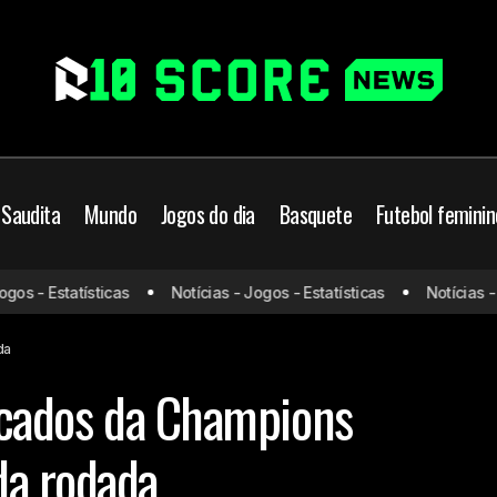
 Saudita
Mundo
Jogos do dia
Basquete
Futebol feminin
 - Estatísticas
Notícias - Jogos - Estatísticas
Notícias - Jog
Confira os classificados da Champions League e resumo da r
do
da
ficados da Champions
da rodada