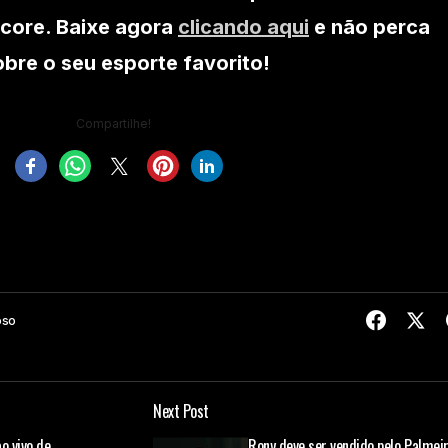
core. Baixe agora
clicando aqui
e não perca
re o seu esporte favorito!
Compartilhe!
oso
Next Post
o vivo de
Rony deve ser vendido pelo Palmeir