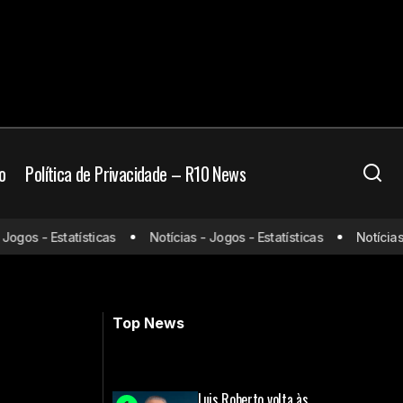
o
Política de Privacidade – R10 News
os - Estatísticas
Notícias - Jogos - Estatísticas
Notícias - J
odada
Rony deve ser vendido pelo
Palmeiras: Veja destino
Top News
Luis Roberto volta às