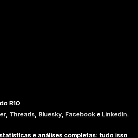
 do R10
er
,
Threads
,
Bluesky
,
Facebook
e
Linkedin
.
statísticas e análises completas: tudo isso