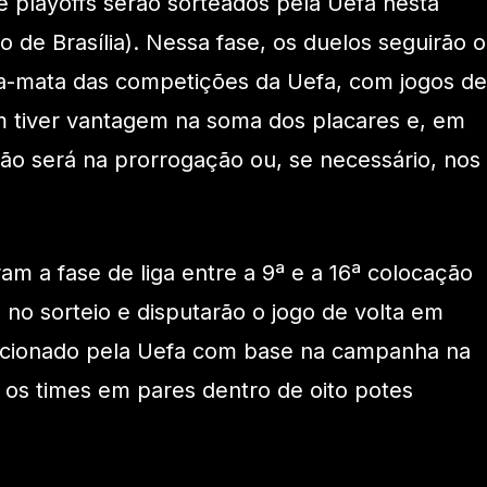
e playoffs serão sorteados pela Uefa nesta
io de Brasília). Nessa fase, os duelos seguirão o
ta-mata das competições da Uefa, com jogos de
m tiver vantagem na soma dos placares e, em
ão será na prorrogação ou, se necessário, nos
am a fase de liga entre a 9ª e a 16ª colocação
no sorteio e disputarão o jogo de volta em
irecionado pela Uefa com base na campanha na
do os times em pares dentro de oito potes