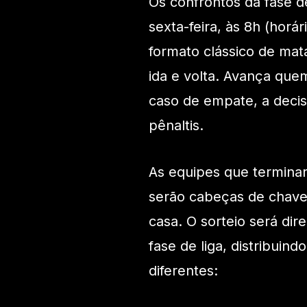
Os confrontos da fase d
sexta-feira, às 8h (horár
formato clássico de ma
ida e volta. Avança que
caso de empate, a decis
pênaltis.
As equipes que terminar
serão cabeças de chave 
casa. O sorteio será d
fase de liga, distribuin
diferentes: