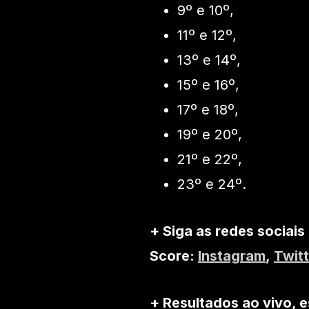
9º e 10º,
11º e 12º,
13º e 14º,
15º e 16º,
17º e 18º,
19º e 20º,
21º e 22º,
23º e 24º.
+ Siga as redes sociais
Score:
Instagram
,
Twitt
+ Resultados ao vivo, e