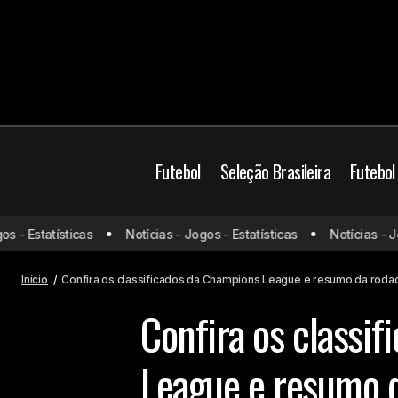
Futebol
Seleção Brasileira
Futebol
 Estatísticas
Notícias - Jogos - Estatísticas
Notícias - Jogos
Jogos de hoje (30/01/25) ao vivo de
Mun
futebol: onde assistir e horário
Início
Confira os classificados da Champions League e resumo da roda
Confira os classi
League e resumo 