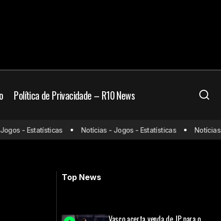
o
Política de Privacidade – R10 News
vo
os - Estatísticas
Notícias - Jogos - Estatísticas
Notícias - J
Heróis da Copa do Brasil: Ícones que
marcaram a história do torneio
Top News
Vasco acerta venda de JP para o