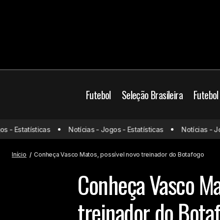
Futebol
Seleção Brasileira
Futebol
Jogadores se unem contra gramados
Botafogo
Brasil
C
 Estatísticas
Notícias - Jogos - Estatísticas
Notícias - Jogos
sintéticos e cobram mudanças no
Futebol Brasileiro
futebol brasileiro
Início
Conheça Vasco Matos, possível novo treinador do Botafogo
Conheça Vasco Mat
treinador do Bota