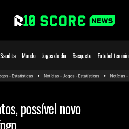
 Saudita
Mundo
Jogos do dia
Basquete
Futebol feminin
Conheça Vasco Matos, possível no
ampeonato Brasileiro
 - Estatísticas
Notícias - Jogos - Estatísticas
Notícias - Jog
treinador do Botafogo
os, possível novo
fogo