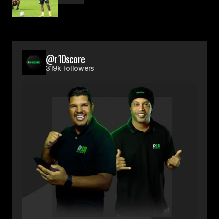
@r10score
319k Followers