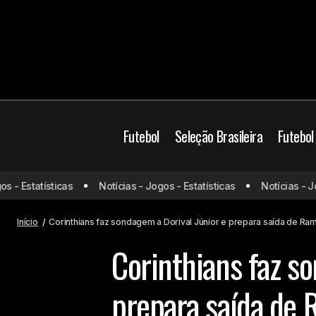
Futebol
Seleção Brasileira
Futebol
Grêmio inicia busca por novo técnico e
Brasil
Campeonato B
- Estatísticas
Notícias - Jogos - Estatísticas
Notícias - Jogo
avança em conversas com Mano
Futebol Brasileiro
Menezes
Início
Corinthians faz sondagem a Dorival Júnior e prepara saída de Ra
Corinthians faz so
prepara saída de 