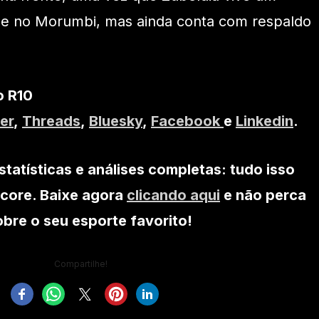
de no Morumbi, mas ainda conta com respaldo
o R10
er
,
Threads
,
Bluesky
,
Facebook
e
Linkedin
.
statísticas e análises completas: tudo isso
core. Baixe agora
clicando aqui
e não perca
re o seu esporte favorito!
Compartilhe!