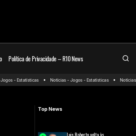
o
Política de Privacidade – R10 News
ior e prepara
gos - Estatísticas
Notícias - Jogos - Estatísticas
Notícias - 
RB Leipzig fará turnê no Brasil em maio
e enfrentará o Santos
Top News
Luis Roberto volta às