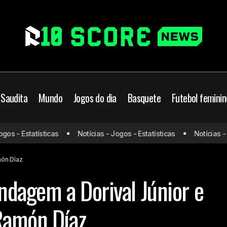
 Saudita
Mundo
Jogos do dia
Basquete
Futebol feminin
Corinthians faz sondagem a Dorival Jún
rasileiro
Corinthians
s - Estatísticas
Notícias - Jogos - Estatísticas
Notícias - Jo
saída de Ramón Díaz
món Díaz
ndagem a Dorival Júnior e
Ramón Díaz