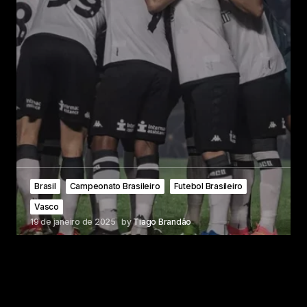
Brasil
Campeonato Brasileiro
Futebol Brasileiro
Vasco
19 de janeiro de 2025
by
Tiago Brandão