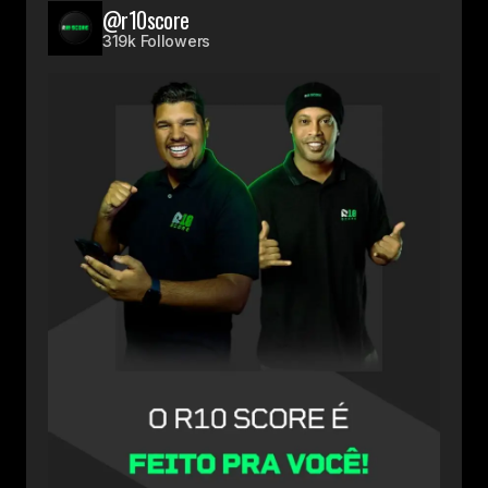
@r10score
319k Followers