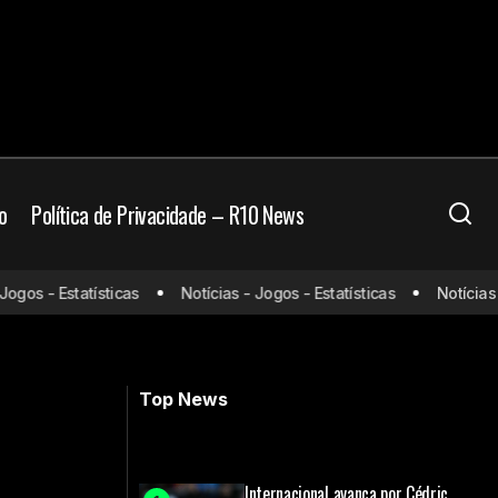
o
Política de Privacidade – R10 News
experiência
s - Estatísticas
Notícias - Jogos - Estatísticas
Notícias - Jo
Jogos de hoje (03/02/25) ao vivo de
futebol: onde assistir e horário
Top News
Internacional avança por Cédric