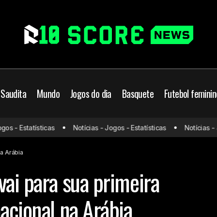
 Saudita
Mundo
Jogos do dia
Basquete
Futebol feminin
Cria da Academia vai para sua primeira 
ita
Mercado da bola
- Estatísticas
Notícias - Jogos - Estatísticas
Notícias - Jogo
internacional na Arábia
na Arábia
vai para sua primeira
acional na Arábia