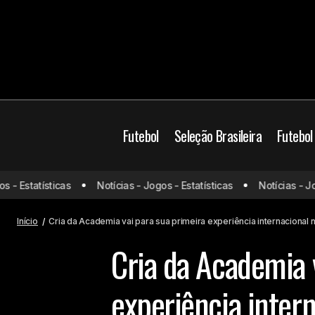
Futebol
Seleção Brasileira
Futebol
Brasil
Futebol Saud
Estatísticas
Notícias - Jogos - Estatísticas
Notícias - Jogos 
Jogos de hoje (02/02/25) ao vivo de
futebol: onde assistir e horário
Mundo
Palmeiras
Início
Cria da Academia vai para sua primeira experiência internacional 
Cria da Academia 
experiência intern