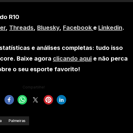
 do R10
er
,
Threads
,
Bluesky
,
Facebook
e
Linkedin
.
statísticas e análises completas: tudo isso
core. Baixe agora
clicando aqui
e não perca
re o seu esporte favorito!
Compartilhe!
a
Palmeiras