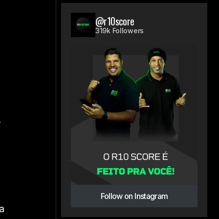
@r10score
319k Followers
o
Follow on Instagram
a