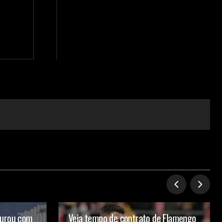
turou com
Veja tempo de contrato de Flamengo