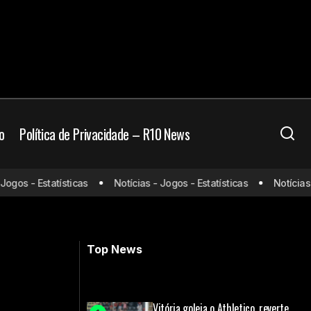
o
Política de Privacidade – R10 News
asco; Confira
os - Estatísticas
Notícias - Jogos - Estatísticas
Notícias - J
Lewandowski decide, e Barcelona
encosta no Real Madrid na Laliga
Top News
Vitória goleia o Athletico, reverte