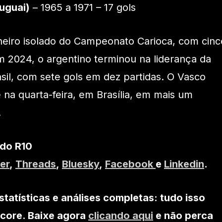
uguai)
– 1965 a 1971 – 17 gols
ilheiro isolado do Campeonato Carioca, com cinc
m 2024, o argentino terminou na liderança da
asil, com sete gols em dez partidas. O Vasco
 na quarta-feira, em Brasília, em mais um
.
 do R10
er
,
Threads
,
Bluesky
,
Facebook
e
Linkedin
.
statísticas e análises completas: tudo isso
core. Baixe agora
clicando aqui
e não perca