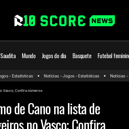
 Saudita
Mundo
Jogos do dia
Basquete
Futebol feminin
ti está próximo de Cano na lista de artilheiros estrangeiros no V
 - Estatísticas
Notícias - Jogos - Estatísticas
Notícias - Jog
ros
 no Vasco; Confira números
mo de Cano na lista de
geiros no Vasco; Confira