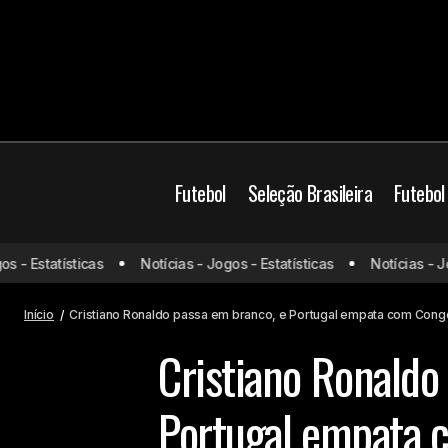
Futebol
Seleção Brasileira
Futebol
Cr
"Messi é o melhor da história", afirma
- Estatísticas
Notícias - Jogos - Estatísticas
Notícias - Jogo
Copa do
Ronaldo após ter recorde de gols
Mu
Mundo
batido pelo argentino
Início
Cristiano Ronaldo passa em branco, e Portugal empata com Con
Cristiano Ronaldo
Portugal empata 