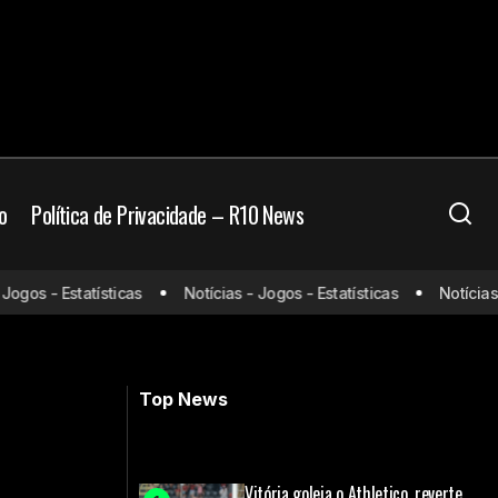
o
Política de Privacidade – R10 News
 na Copa do
gos - Estatísticas
Notícias - Jogos - Estatísticas
Notícias - 
Ancelotti fará mudanças no Brasil; veja
provável time para duelo contra o Haiti
Top News
Vitória goleia o Athletico, reverte