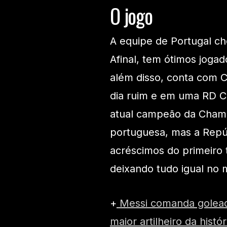
O jogo
A equipe de Portugal c
Afinal, tem ótimos joga
além disso, conta com C
dia ruim e em uma RD C
atual campeão da Champ
portuguesa, mas a Rep
acréscimos do primeir
deixando tudo igual no 
+
Messi comanda goleada
maior artilheiro da his