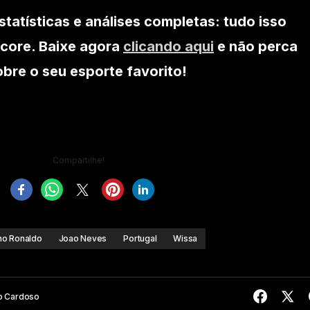
statísticas e análises completas: tudo isso
core. Baixe agora
clicando aqui
e não perca
re o seu esporte favorito!
Compartilhe!
ano Ronaldo
Joao Neves
Portugal
Wissa
o Cardoso