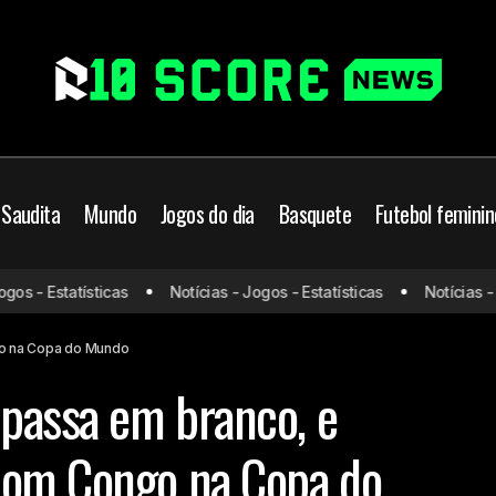
 Saudita
Mundo
Jogos do dia
Basquete
Futebol feminin
istiano Ronaldo passa em branco, e Portugal empata com Congo
s - Estatísticas
Notícias - Jogos - Estatísticas
Notícias - Jo
ndo
go na Copa do Mundo
 passa em branco, e
com Congo na Copa do