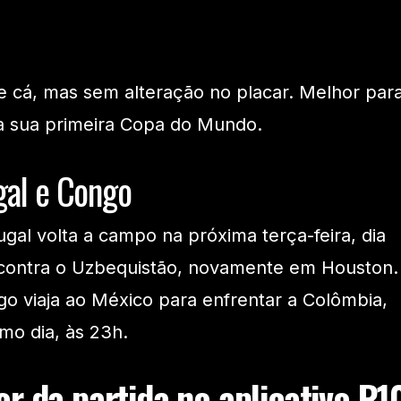
e cá, mas sem alteração no placar. Melhor par
a sua primeira Copa do Mundo.
gal e Congo
gal volta a campo na próxima terça-feira, dia
), contra o Uzbequistão, novamente em Houston.
o viaja ao México para enfrentar a Colômbia,
mo dia, às 23h.
r da partida no aplicativo R1