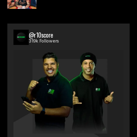
@r10score
319k Followers