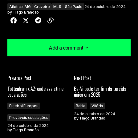
Atlético-MG
Cruzeiro
MLS
São Paulo
24 de outubro de 2024
by
Tiago Brandão
Add a comment
Add a comment
Previous Post
Next Post
O seu endereço de e-mail não será publicado.
Tottenham x AZ: onde assistir e
Ba-Vi pode ter fim da torcida
Campos obrigatórios são marcados com
*
escalações
única em 2025
Futebol Europeu
Bahia
Vitória
Comment
*
24 de outubro de 2024
Prováveis escalações
by
Tiago Brandão
24 de outubro de 2024
by
Tiago Brandão