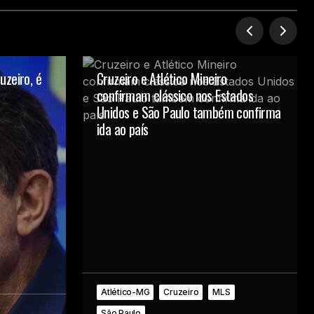
uzeiro, é
Cruzeiro e Atlético Mineiro
confirmam clássico nos Estados
Unidos e São Paulo também confirma
ida ao país
Atlético-MG
Cruzeiro
MLS
São Paulo