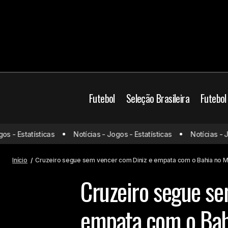
Futebol
Seleção Brasileira
Futebol
Com direito a provocação de ex-
- Estatísticas
Notícias - Jogos - Estatísticas
Notícias - Jogo
flamenguista, Botafogo cede empate
Bahia
Cruze
no Maracanã contra o Criciúma
Início
Cruzeiro segue sem vencer com Diniz e empata com o Bahia no M
Cruzeiro segue se
empata com o Bah