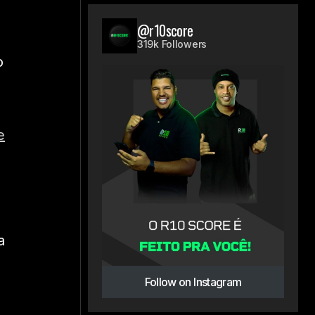
@r10score
319k Followers
o
e
a
Follow on Instagram