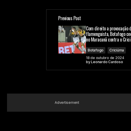
Previous Post
O seu endereço de e-mail não ser
Com direito a provocação d
flamenguista, Botafogo c
no Maracanã contra o Cric
Comment
*
Botafogo
Criciúma
18 de outubro de 2024
by
Leonardo Cardoso
Your Name
Submit Comment
Advertisement