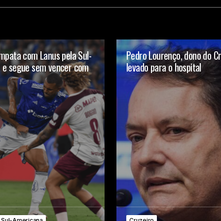
mpata com Lanus pela Sul-
Pedro Lourenço, dono do Cr
 e segue sem vencer com
levado para o hospital
Sul-Americana
Cruzeiro