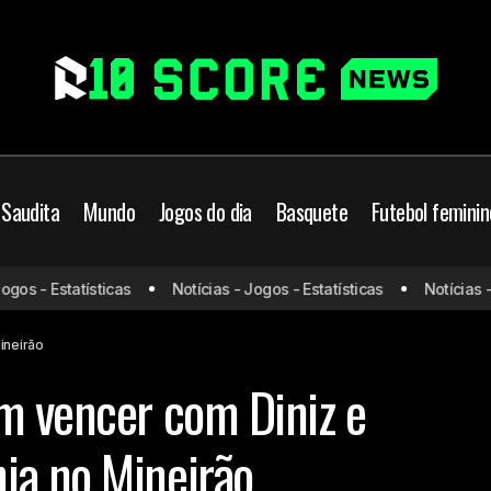
 Saudita
Mundo
Jogos do dia
Basquete
Futebol feminin
s - Estatísticas
Notícias - Jogos - Estatísticas
Notícias - Jo
Cruzeiro segue sem vencer com Diniz e empata com o Bahia 
iro
ineirão
m vencer com Diniz e
ia no Mineirão