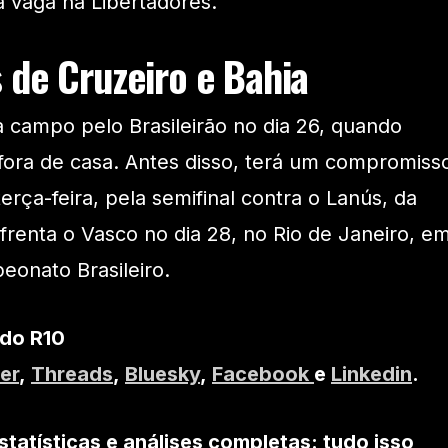
 vaga na Libertadores.
 de Cruzeiro e Bahia
a campo pelo Brasileirão no dia 26, quando
 fora de casa. Antes disso, terá um compromiss
erça-feira, pela semifinal contra o Lanús, da
frenta o Vasco no dia 28, no Rio de Janeiro, e
eonato Brasileiro.
 do R10
er
,
Threads
,
Bluesky
,
Facebook
e
Linkedin
.
statísticas e análises completas: tudo isso