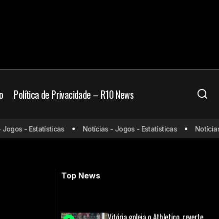
o
Política de Privacidade – R10 News
gos - Estatísticas
Notícias - Jogos - Estatísticas
Notícias - 
no Mineirão
Fim da dívida? Corinthians traça plano
para pagar Arena
Top News
Vitória goleia o Athletico, reverte