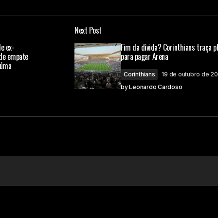
Next Post
á publicado.
Campos obrigatórios são marcados com
*
e ex-
Fim da dívida? Corinthians traça p
ede empate
para pagar Arena
iúma
Corinthians
19 de outubro de 2
by
Leonardo Cardoso
Your E-mail