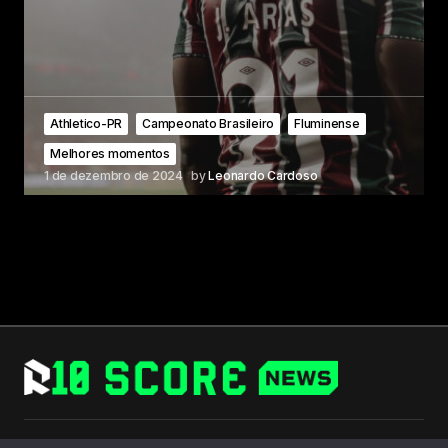
Athletico-PR
Campeonato Brasileiro
Fluminense
Melhores momentos
1 de dezembro de 2024
by
Leonardo Cardoso