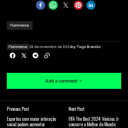
Fluminense
Fluminense
29 de novembro de 2024
by
Tiago Brandão
Add a comment
Add a comment
Previous Post
Next Post
O seu endereço de e-mail não será publicado.
Esportes com maior interação
FIFA The Best 2024: Vinícius Jr
Campos obrigatórios são marcados com
*
social podem aumentar
concorre a Melhor do Mundo;