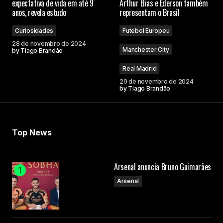
expectativa de vida em até 9
Arthur Elias e Ederson também
anos, revela estudo
representam o Brasil
Comment
*
Curiosidades
Futebol Europeu
28 de novembro de 2024
Manchester City
by
Tiago Brandão
Real Madrid
Your Name
29 de novembro de 2024
by
Tiago Brandão
Your E-mail
Top News
Submit Comment
Arsenal anuncia Bruno Guimarães
Arsenal