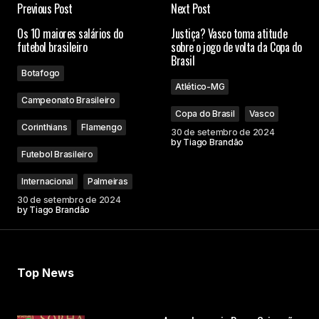
Previous Post
Next Post
O seu endereço de e-mail não será publicado.
Os 10 maiores salários do
Justiça? Vasco toma atitude
Campos obrigatórios são marcados com
*
futebol brasileiro
sobre o jogo de volta da Copa do
Brasil
Botafogo
Comment
*
Atlético-MG
Campeonato Brasileiro
Copa do Brasil
Vasco
Corinthians
Flamengo
30 de setembro de 2024
by
Tiago Brandão
Futebol Brasileiro
Your Name
Internacional
Palmeiras
30 de setembro de 2024
Your E-mail
by
Tiago Brandão
Submit Comment
Top News