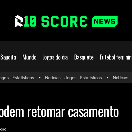
 Saudita
Mundo
Jogos do dia
Basquete
Futebol feminin
 - Estatísticas
Notícias - Jogos - Estatísticas
Notícias - Jog
Dudu e Cruzeiro podem retomar casamento
Brasil
podem retomar casamento
doso