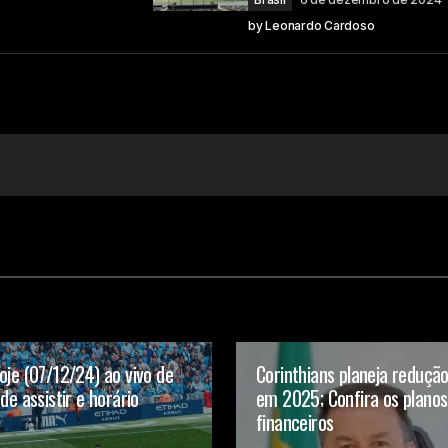
by
Leonardo Cardoso
oje (07/12/24) ao vivo de
Corinthians planeja reduçã
de assistir e horário
em 2025; Confira os planos
financeiros