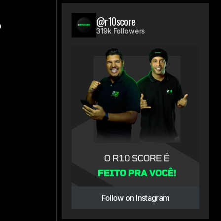
@r10score
o
319k Followers
Follow on Instagram