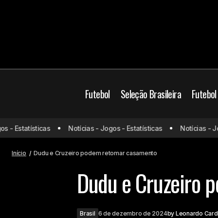
Futebol
Seleção Brasileira
Futebol
 Estatísticas
Notícias - Jogos - Estatísticas
Notícias - Jogos
Lisca afirma ter recebido mala branca
em 2018; confira o clube
Início
Dudu e Cruzeiro podem retomar casamento
Dudu e Cruzeiro 
Brasil
6 de dezembro de 2024
by
Leonardo Car