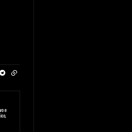
vo e
ico,