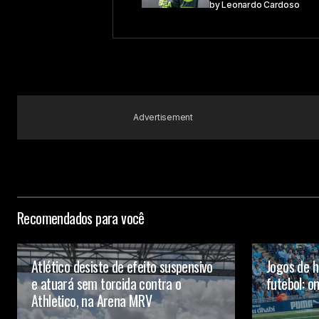
by
Leonardo Cardoso
Advertisement
Recomendados para você
Atlético desiste de efeito suspensivo
Jogos de h
e atuará sem torcida contra o
futebol: on
Athletico, na Arena MRV