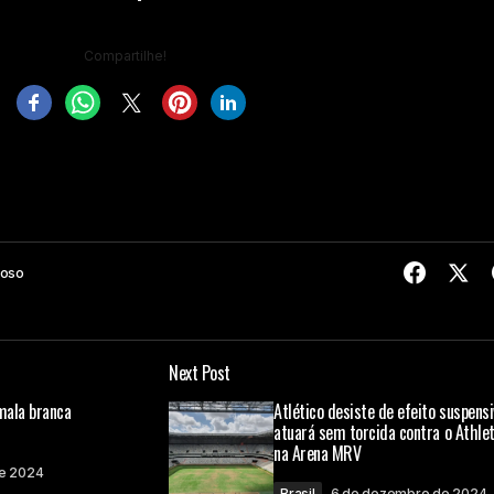
Compartilhe!
doso
Next Post
mala branca
Atlético desiste de efeito suspensi
atuará sem torcida contra o Athlet
na Arena MRV
e 2024
Brasil
6 de dezembro de 2024