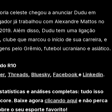
toria celeste chegou a anunciar Dudu em
gador já trabalhou com Alexandre Mattos no
 2019. Além disso, Dudu tem uma ligação
, clube que marcou o início de sua carreira, e
ns pelo Grêmio, futebol ucraniano e asiático.
 do R10
er
,
Threads
,
Bluesky
,
Facebook
e
Linkedin
.
statísticas e análises completas: tudo isso
core. Baixe agora
clicando aqui
e não perca
re o seu esporte favorito!