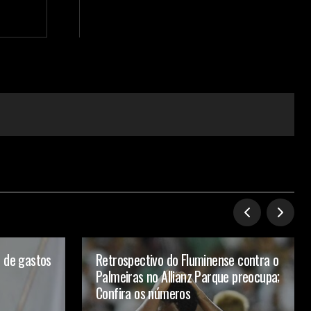
o de gastos
Retrospectivo do Fluminense contra o
Palmeiras no Allianz Parque preocupa;
Confira os números