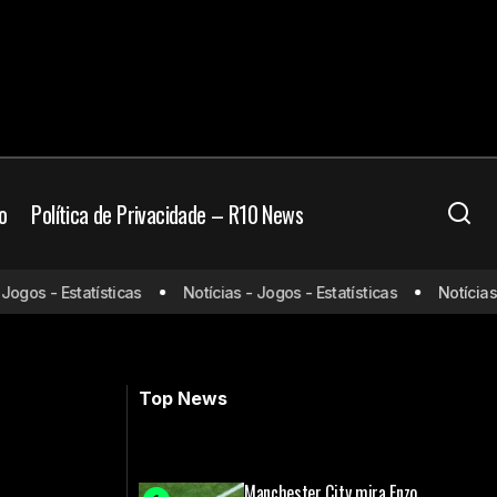
o
Política de Privacidade – R10 News
Atlético desiste de efeito suspensivo
os - Estatísticas
Notícias - Jogos - Estatísticas
Notícias - J
e atuará sem torcida contra o Athletico,
na Arena MRV
Top News
Manchester City mira Enzo