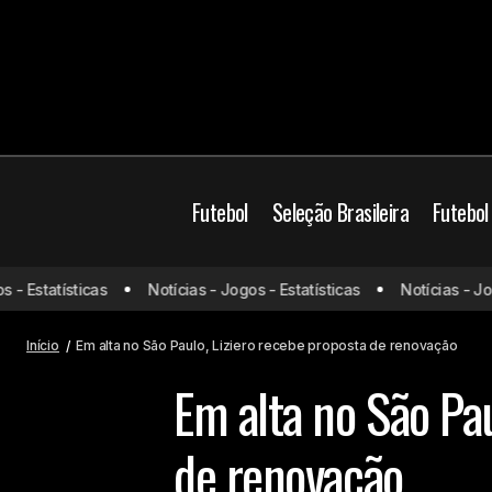
Futebol
Seleção Brasileira
Futebol
Estatísticas
Notícias - Jogos - Estatísticas
Notícias - Jogos 
Corinthians sofre transfer ban
Mercado da
Início
Em alta no São Paulo, Liziero recebe proposta de renovação
Em alta no São Pau
de renovação