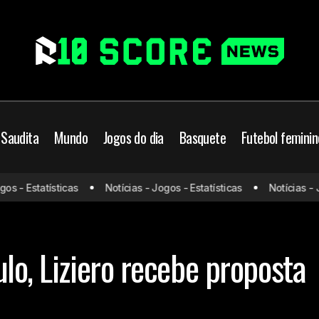
 Saudita
Mundo
Jogos do dia
Basquete
Futebol feminin
- Estatísticas
Notícias - Jogos - Estatísticas
Notícias - Jogo
Em alta no São Paulo, Liziero recebe proposta d
 bola
São Paulo
lo, Liziero recebe proposta