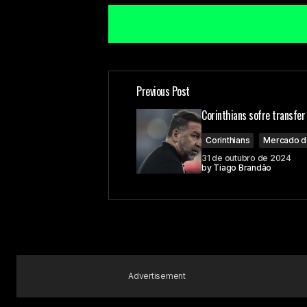
Previous Post
O seu endereço de e-mail não ser
Corinthians sofre transfer
Corinthians
Mercado d
Comment
*
31 de outubro de 2024
by
Tiago Brandão
Your Name
Advertisement
Submit Comment