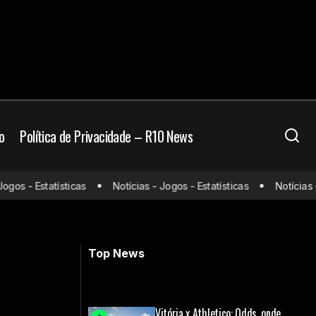
o
Política de Privacidade – R10 News
s - Estatísticas
Notícias - Jogos - Estatísticas
Notícias - Jo
e renovação
John Textor recebe proposta bilionária
por clube da Eagle Football
Top News
Vitória x Athletico: Odds, onde