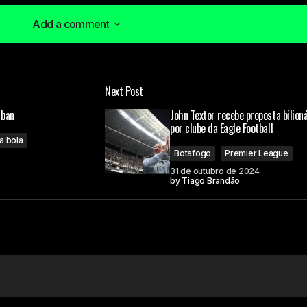
Add a comment
Add a comment
Next Post
á publicado.
Campos obrigatórios são marcados com
*
 ban
John Textor recebe proposta bilioná
por clube da Eagle Football
a bola
Botafogo
Premier League
31 de outubro de 2024
by
Tiago Brandão
Your E-mail