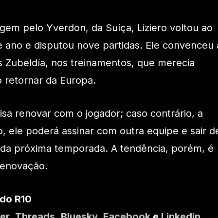
gem pelo Yverdon, da Suíça, Liziero voltou ao
 ano e disputou nove partidas. Ele convenceu 
s Zubeldía, nos treinamentos, que merecia
 retornar da Europa.
isa renovar com o jogador; caso contrário, a
iro, ele poderá assinar com outra equipe e sair d
 da próxima temporada. A tendência, porém, é
 renovação.
 do R10
er
,
Threads
,
Bluesky
,
Facebook
e
Linkedin
.