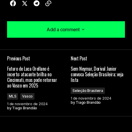
Add a comment
Add a comment
Previous Post
Next Post
O seu endereço de e-mail não será publicado.
Futuro de Luca Orellano é
Sem Neymar, Dorival Junior
Campos obrigatórios são marcados com
*
incerto: atacante brilha no
convoca Seleção Brasileira; veja
Cincinnati, mas pode retornar
lista
ao Vasco em 2025
Comment
*
Seleção Brasileira
MLS
Vasco
1 de novembro de 2024
by
Tiago Brandão
1 de novembro de 2024
by
Tiago Brandão
Your Name