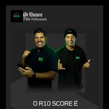
@r10score
319k Followers