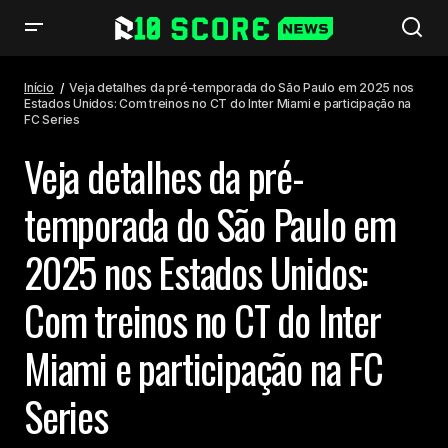
Veja detalhes da pré-temporada do São Paulo em 2025 nos Estados
Unidos: Com treinos no CT do Inter Miami e participação na FC Series
Início
Veja detalhes da pré-temporada do São Paulo em 2025 nos
Estados Unidos: Com treinos no CT do Inter Miami e participação na
FC Series
Veja detalhes da pré-
temporada do São Paulo em
2025 nos Estados Unidos:
Com treinos no CT do Inter
Miami e participação na FC
Series