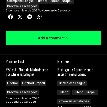
Champions League
Futebol
Futebol Europeu
Prováveis escalações
6 de novembro de 2024
by
Leonardo Cardoso
Add a comment
Add a comment
Previous Post
Next Post
O seu endereço de e-mail não será publicado.
PSG x Atlético de Madrid: onde
Stuttgart x Atalanta: onde
Campos obrigatórios são marcados com
*
assistir e escalações
assistir e escalações
Futebol
Futebol Europeu
Champions League
Comment
*
Prováveis escalações
Futebol
Futebol Europeu
6 de novembro de 2024
Prováveis escalações
by
Leonardo Cardoso