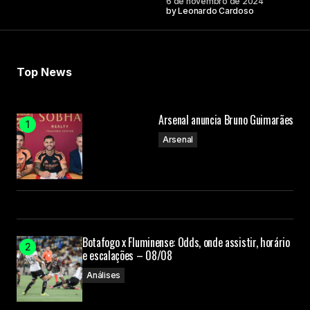
6 de novembro de 2024
by
Leonardo Cardoso
Your Name
Your E-mail
Top News
Submit Comment
Arsenal anuncia Bruno Guimarães
Arsenal
Botafogo x Fluminense: Odds, onde assistir, horário
e escalações – 08/08
Análises