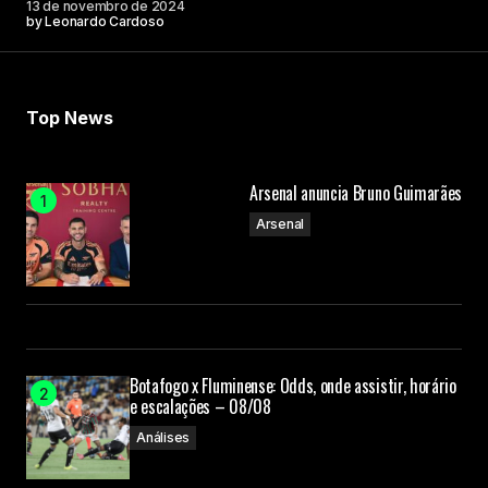
13 de novembro de 2024
by
Leonardo Cardoso
Your E-mail
Submit Comment
Top News
Arsenal anuncia Bruno Guimarães
Arsenal
Botafogo x Fluminense: Odds, onde assistir, horário
e escalações – 08/08
Análises