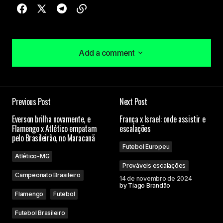
Add a comment
Add a comment
Previous Post
Next Post
O seu endereço de e-mail não será publicado.
Everson brilha novamente, e
França x Israel: onde assistir e
Campos obrigatórios são marcados com
*
Flamengo x Atlético empatam
escalações
pelo Brasileirão, no Maracanã
Futebol Europeu
Comment
*
Atlético-MG
Prováveis escalações
Campeonato Brasileiro
14 de novembro de 2024
by
Tiago Brandão
Flamengo
Futebol
Your Name
Futebol Brasileiro