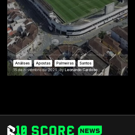
Análises
Apostas
Palmeiras
Santos
15 de novembro de 2025
by
Leonardo Cardoso