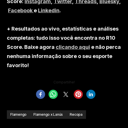
Score:
Instagram
,
Twitter
,
Threads
,
Bluesky
,
Facebook
e
Linkedin
.
+ Resultados ao vivo, estatísticas e análises
completas: tudo isso você encontra no R10
Score. Baixe agora
clicando aqui
e não perca
nenhuma informação sobre o seu esporte
favorito!
Compartilhe!
Flamengo
Flamengo x Lanús
Recopa