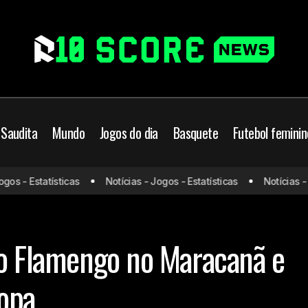
 Saudita
Mundo
Jogos do dia
Basquete
Futebol feminin
s - Estatísticas
Notícias - Jogos - Estatísticas
Notícias - Jo
Lanús vira contra o Flamengo no Maracanã e fatura inédita
ngo
 o Flamengo no Maracanã e
copa