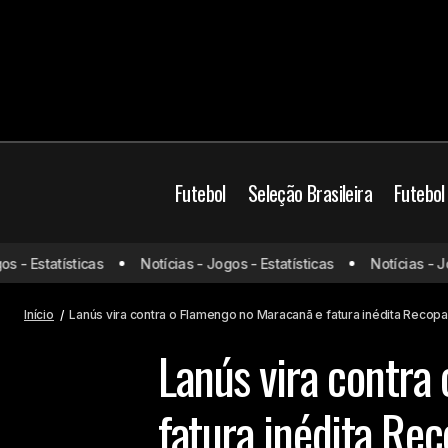
Futebol
Seleção Brasileira
Futebol
Neymar faz golaço, Santos vence, sai
- Estatísticas
Notícias - Jogos - Estatísticas
Notícias - Jogo
da zona de rebaixamento e coloca o
Flame
Vasco na lanterna do Brasileirão
Início
Lanús vira contra o Flamengo no Maracanã e fatura inédita Recopa
Lanús vira contra
fatura inédita Re