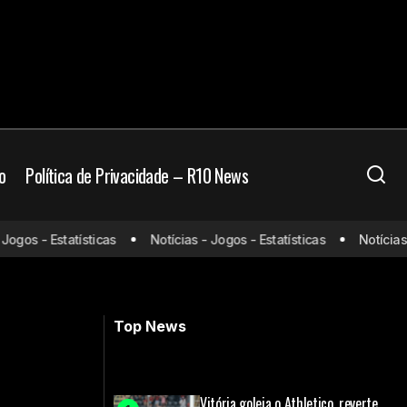
o
Política de Privacidade – R10 News
gos - Estatísticas
Notícias - Jogos - Estatísticas
Notícias - 
 Recopa
Uefa define confrontos das oitavas da
Champions com duelos de peso
Top News
Vitória goleia o Athletico, reverte