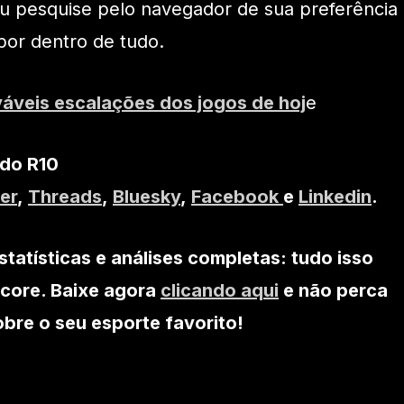
ou pesquise pelo navegador de sua preferência
por dentro de tudo.
váveis escalações dos jogos de hoj
e
 do R10
er
,
Threads
,
Bluesky
,
Facebook
e
Linkedin
.
statísticas e análises completas: tudo isso
core. Baixe agora
clicando aqui
e não perca
re o seu esporte favorito!