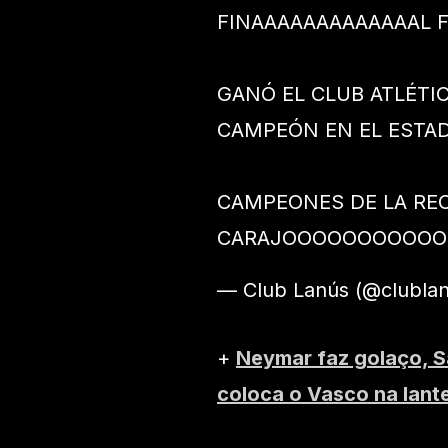
FINAAAAAAAAAAAAAL 
GANÓ EL CLUB ATLÉTIC
CAMPEÓN EN EL ESTA
CAMPEONES DE LA RE
CARAJOOOOOOOOOO
— Club Lanús (@clubla
+
Neymar faz golaço, S
coloca o Vasco na lante