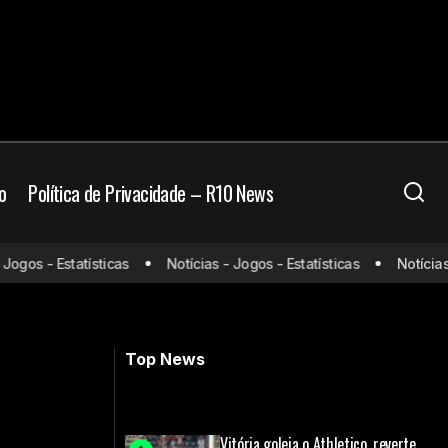
o
Política de Privacidade – R10 News
ta por Vitão, do
Vasco muda o foco para a Copa do
gos - Estatísticas
Notícias - Jogos - Estatísticas
Notícias - 
Brasil e parceria com a Nike pode ser
antecipada
Top News
Vitória goleia o Athletico, reverte