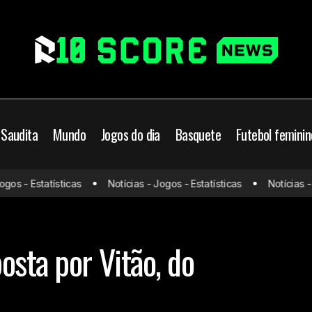
 Saudita
Mundo
Jogos do dia
Basquete
Futebol feminin
Flamengo faz propos
rasileiro
Flamengo
Futebol Brasileiro
s - Estatísticas
Notícias - Jogos - Estatísticas
Notícias - Jo
Internacional
do da bola
osta por Vitão, do