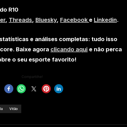
 do R10
er
,
Threads
,
Bluesky
,
Facebook
e
Linkedin
.
statísticas e análises completas: tudo isso
core. Baixe agora
clicando aqui
e não perca
re o seu esporte favorito!
Compartilhe!
la
Vitão