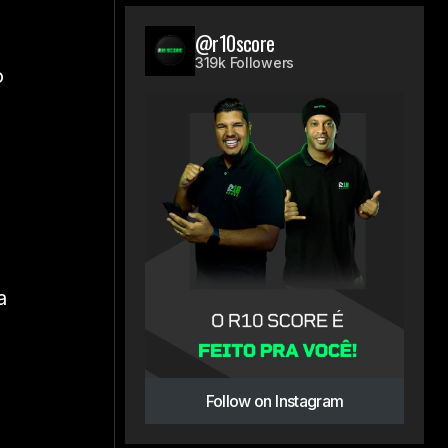
@r10score
319k Followers
o
a
Follow on Instagram