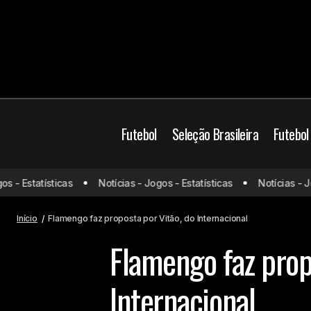
Futebol
Seleção Brasileira
Futebol
Bayern de Munique formaliza proposta
Brasil
Campeonato B
- Estatísticas
Notícias - Jogos - Estatísticas
Notícias - Jogo
milionária por Gabriel Brazão,
Internacional
Merca
destaque do Santos
Início
Flamengo faz proposta por Vitão, do Internacional
Flamengo faz prop
Internacional