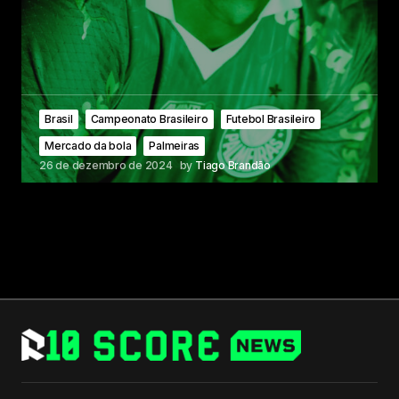
Brasil
Campeonato Brasileiro
Futebol Brasileiro
Mercado da bola
Palmeiras
26 de dezembro de 2024
by
Tiago Brandão