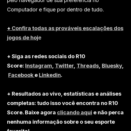
pelo navegador de sua preferência no
Computador e fique por dentro de tudo.
+
Confira todas as prováveis escalações dos
jogos de hoj
e
+ Siga as redes sociais do R10
Score:
Instagram
,
Twitter
,
Threads
,
Bluesky
,
Facebook
e
Linkedin
.
+ Resultados ao vivo, estatísticas e análises
completas: tudo isso você encontra no R10
Score. Baixe agora
clicando aqui
e não perca
nenhuma informação sobre o seu esporte