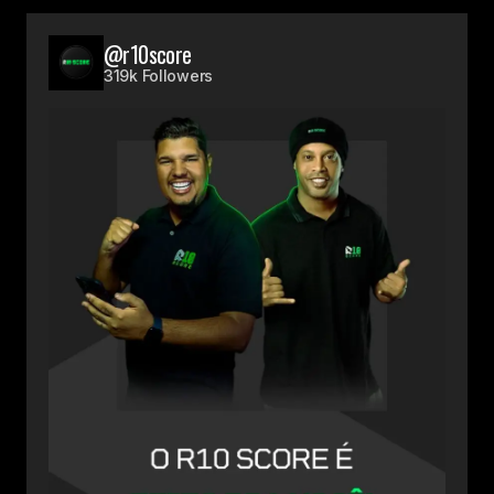
@r10score
319k Followers